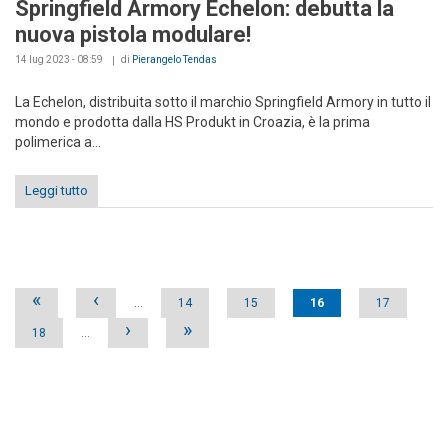
Springfield Armory Echelon: debutta la
nuova pistola modulare!
14 lug 2023 - 08:59
di
Pierangelo Tendas
La Echelon, distribuita sotto il marchio Springfield Armory in tutto il
mondo e prodotta dalla HS Produkt in Croazia, è la prima
polimerica a...
Leggi tutto
Pages
«
‹
…
14
15
16
17
›
»
18
…