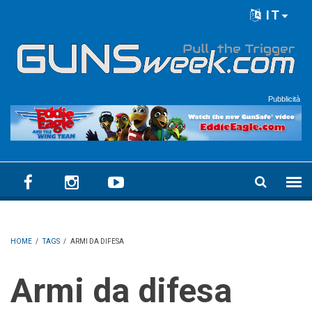
Skip to main content
IT
Language menu
Pubblicità
HOME
/
TAGS
/
ARMI DA DIFESA
Armi da difesa