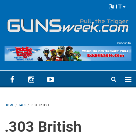
Skip to main content
IT
Language menu
Pubblicità
HOME
/
TAGS
/
.303 BRITISH
.303 British