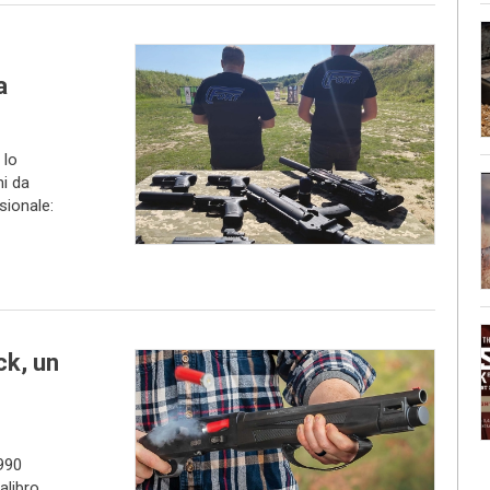
a
 lo
mi da
sionale:
k, un
990
alibro