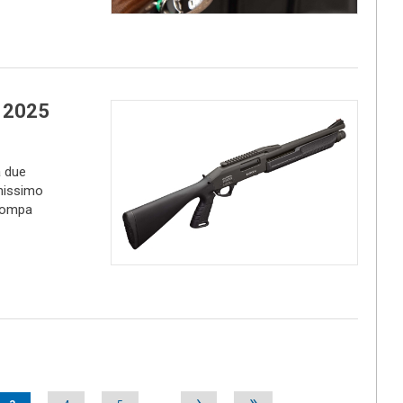
 2025
 due
inissimo
 pompa
›
»