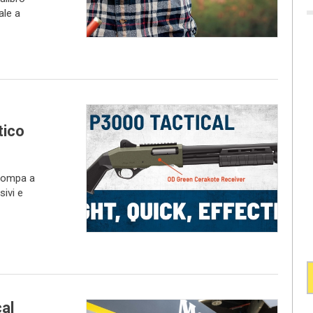
ale a
tico
 pompa a
sivi e
al