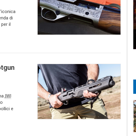
'iconica
enda di
per il
otgun
ana
IWI
co
llici e