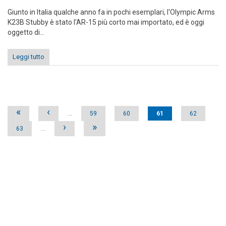
Giunto in Italia qualche anno fa in pochi esemplari, l'Olympic Arms
K23B Stubby è stato l'AR-15 più corto mai importato, ed è oggi
oggetto di...
Leggi tutto
Pages
«
‹
…
59
60
61
62
›
»
63
…