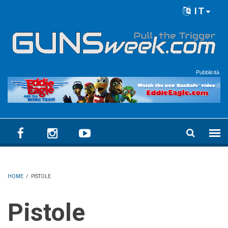
Skip to main content
IT
Language menu
Pubblicità
HOME
/
PISTOLE
Pistole