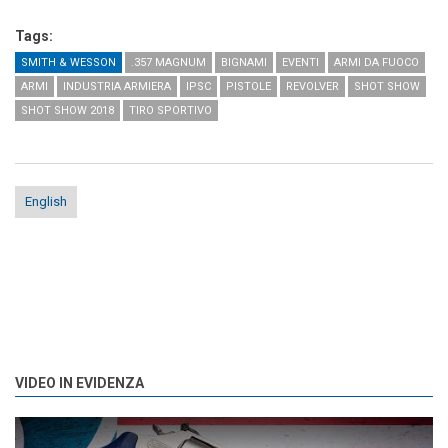
Tags:
SMITH & WESSON
.357 MAGNUM
BIGNAMI
EVENTI
ARMI DA FUOCO
ARMI
INDUSTRIA ARMIERA
IPSC
PISTOLE
REVOLVER
SHOT SHOW
SHOT SHOW 2018
TIRO SPORTIVO
English
VIDEO IN EVIDENZA