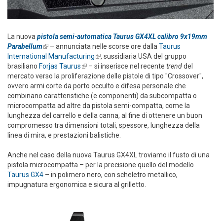
La nuova
pistola semi-automatica Taurus GX4XL calibro 9x19mm
Parabellum
(link is external)
– annunciata nelle scorse ore dalla
Taurus
International Manufacturing
(link is external)
, sussidiaria USA del gruppo
brasiliano
Forjas Taurus
(link is external)
– si inserisce nel recente
trend
del
mercato verso la proliferazione delle pistole di tipo "Crossover",
ovvero armi corte da porto occulto e difesa personale che
combinano caratteristiche (e componenti) da subcompatta o
microcompatta ad altre da pistola semi-compatta, come la
lunghezza del carrello e della canna, al fine di ottenere un buon
compromesso tra dimensioni totali, spessore, lunghezza della
linea di mira, e prestazioni balistiche.
Anche nel caso della nuova Taurus GX4XL troviamo il fusto di una
pistola microcompatta – per la precisione quello del modello
Taurus GX4
– in polimero nero, con scheletro metallico,
impugnatura ergonomica e sicura al grilletto.