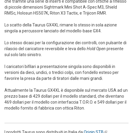
che tramite una serie di inserti è compatibile con ottiche a riflesso
di piccole dimensioni Sightmark Mini Shot A-Spec M3, Shield
RMSc, Holosun HS507K, Riton X3 Tactix, e Trijicon RMR.
Lo scatto della Taurus GX4XL rimane lo stesso in sola azione
singola a percussore lanciato del modello-base GX4.
Lo stesso dicasi per la configurazione dei controlli, con pulsante di
rilascio del caricatore reversibile e leva dello
Hold Open
presente
sul solo lato sinistro.
I caricatori bifilari a presentazione singola sono disponibili in
versioni da dieci, undici, o tredici colpi, con fondello esteso per
favorire la presa da parte di tiratori dalle mani grandi.
Attualmente la Taurus GX4XL è disponibile sul mercato USA ad un
prezzo base di 429 dollari per il modello standard, che diventano
469 dollari per il modello con interfaccia T.O.R.O. e 549 dollari per il
modello fornito di fabbrica con ottica Riton.
I prodotti Taurus sono distribuiti in Italia da
Origin STB
(link is
.