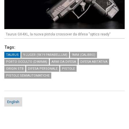
Taurus GX4XL, la nuova pistola crossover da difesa "optics ready"
Tags:
TAURUS
9 LUGER (9X19 PARABELLUM)
9MM (CALIBRO)
PORTO OCCULTO (D'ARMA)
ARMI DA DIFESA
DIFESA ABITATIVA
ORIGIN STB
DIFESA PERSONALE
PISTOLE
PISTOLE SEMIAUTOMATICHE
English