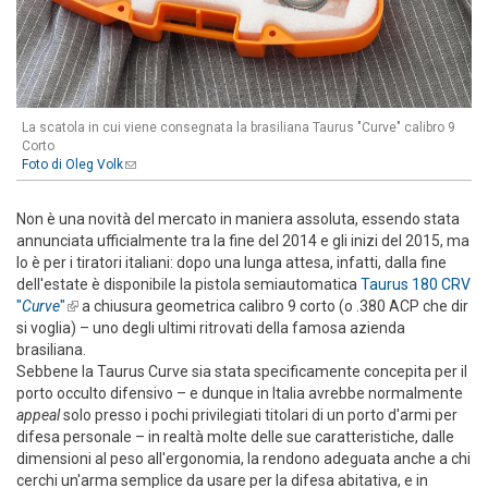
La scatola in cui viene consegnata la brasiliana Taurus "Curve" calibro 9
Corto
Foto di Oleg Volk
(link sends e-mail)
Non è una novità del mercato in maniera assoluta, essendo stata
annunciata ufficialmente tra la fine del 2014 e gli inizi del 2015, ma
lo è per i tiratori italiani: dopo una lunga attesa, infatti, dalla fine
dell'estate è disponibile la pistola semiautomatica
Taurus 180 CRV
"
Curve
"
(link is external)
a chiusura geometrica calibro 9 corto (o .380 ACP che dir
si voglia) – uno degli ultimi ritrovati della famosa azienda
brasiliana.
Sebbene la Taurus Curve sia stata specificamente concepita per il
porto occulto difensivo – e dunque in Italia avrebbe normalmente
appeal
solo presso i pochi privilegiati titolari di un porto d'armi per
difesa personale – in realtà molte delle sue caratteristiche, dalle
dimensioni al peso all'ergonomia, la rendono adeguata anche a chi
cerchi un'arma semplice da usare per la difesa abitativa, e in