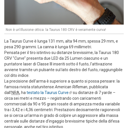
Non è un'illusione ottica: la Taurus 180 CRV è veramente curva!
La Taurus Curve è lunga 131 mm, alta 94 mm, spessa 29 mm, e
pesa 290 grammi. La canna è lunga 69 millimetri.
Pensata per il tiro istintivo su distanze brevissime, la Taurus 180
CRV "
Curve
" presenta due LED da 25 Lumen ciascuno e un
puntatore laser di Classe III inseriti sotto il fusto; l'attivazione
avviene tramite un pulsante sul lato destro del fusto, raggiungibile
col dito indice.
La precisione dell'arma è superiore a quanto si possa pensare: la
famosa rivista statunitense
American Rifleman
, pubblicata
dall'
NRA
, ha
testato la Taurus Curve
(link is external)
su distanze di 7 yarde –
circa sei metri e mezzo – registrando con caricamenti
commerciali da 90 e 95 grani rosate di ampiezza media variabile
tra i 3,42 e i 4,36 centimetri. Prestazioni decisamente ragionevoli
se si cerca un'arma in grado di colpire un aggressore alla massa
centrale sulle distanze d'ingaggio brevissime tipiche della difesa
personale, anche nel tiro istintivo.