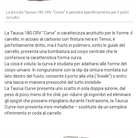
La piccola Taurus 180 CRV "Curve" è pensata specificamente per il porto
occulto
La Taurus 180 CRV "
Curve
" si caratterizza anzitutto per le forme: il
carrello, in acciaio al carbonio con finitura nera in Tenox, è
perfettamente dritto; ma il fusto in polimero, sotto le guide del
carrello, presenta una bombatura sul corpo centrale che le
conferisce la caratteristica forma curva.
La cosa è voluta: la curva è studiata per adattarsi alle forme del
corpo umano. In congiunzione con la clip da cintura montata sul
lato destro del fusto, consente il porto alla vita (
"Inside
") o entro
una tasca in maniera pressoché del tutto invisibile.
La Taurus Curve presenta uno scatto in sola doppia azione, dal
peso di poco meno di tre chili; per ridurre gli ingombri ed eliminare
gli spigoli che possano impigliarsi durante l'estrazione, la Taurus
Curve non presenta mire metalliche – sostituite da un semplice
riferimento in coda al carrello.