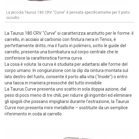
La piccola Taurus 180 CRV "Curve" è pensata specificamente per il porto
occulto
La Taurus 180 CRV "
Curve
" si caratterizza anzitutto per le forme: il
carrello, in acciaio al carbonio con finitura nera in Tenox, è
perfettamente dritto; ma il fusto in polimero, sotto le guide del
carrello, presenta una bombatura sul corpo centrale che le
conferisce la caratteristica forma curva.
La cosa è voluta: la curva è studiata per adattarsi alle forme del
corpo umano. In congiunzione con la clip da cintura montata sul
lato destro del fusto, consente il porto alla vita (
"Inside
") o entro
una tasca in maniera pressoché del tutto invisibile.
La Taurus Curve presenta uno scatto in sola doppia azione, dal
peso di poco meno di tre chili; per ridurre gli ingombri ed eliminare
gli spigoli che possano impigliarsi durante l'estrazione, la Taurus
Curve non presenta mire metalliche – sostituite da un semplice
riferimento in coda al carrello.