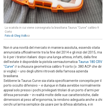
La scatola in cui viene consegnata la brasiliana Taurus "Curve" calibro 9
Corto
Foto di Oleg Volk
(link sends e-mail)
Non è una novità del mercato in maniera assoluta, essendo stata
annunciata ufficialmente tra la fine del 2014 e gli inizi del 2015, ma
lo è per i tiratori italiani: dopo una lunga attesa, infatti, dalla fine
dell'estate è disponibile la pistola semiautomatica
Taurus 180 CRV
"
Curve
"
(link is external)
a chiusura geometrica calibro 9 corto (o .380 ACP che dir
si voglia) – uno degli ultimi ritrovati della famosa azienda
brasiliana.
Sebbene la Taurus Curve sia stata specificamente concepita per il
porto occulto difensivo – e dunque in Italia avrebbe normalmente
appeal
solo presso i pochi privilegiati titolari di un porto d'armi per
difesa personale – in realtà molte delle sue caratteristiche, dalle
dimensioni al peso all'ergonomia, la rendono adeguata anche a chi
cerchi un'arma semplice da usare per la difesa abitativa, e in