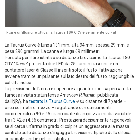
Non è un'illusione ottica: la Taurus 180 CRV è veramente curva!
La Taurus Curve è lunga 131 mm, alta 94 mm, spessa 29 mm, e
pesa 290 grammi. La canna è lunga 69 millimetri.
Pensata per il tiro istintivo su distanze brevissime, la Taurus 180
CRV "
Curve
" presenta due LED da 25 Lumen ciascuno e un
puntatore laser di Classe III inseriti sotto il fusto; l'attivazione
avviene tramite un pulsante sul lato destro del fusto, raggiungibile
col dito indice.
La precisione dell'arma è superiore a quanto si possa pensare: la
famosa rivista statunitense
American Rifleman
, pubblicata
dall'
NRA
, ha
testato la Taurus Curve
(link is external)
su distanze di 7 yarde –
circa sei metri e mezzo – registrando con caricamenti
commerciali da 90 e 95 grani rosate di ampiezza media variabile
tra i 3,42 e i 4,36 centimetri. Prestazioni decisamente ragionevoli
se si cerca un'arma in grado di colpire un aggressore alla massa
centrale sulle distanze d'ingaggio brevissime tipiche della difesa
personale, anche nel tiro istintivo.