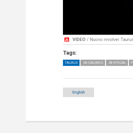
VIDEO
/ Nuovo revolver Tauru
Tags:
TAURUS
.38 (CALIBRO)
.38 SPECIAL
P
English