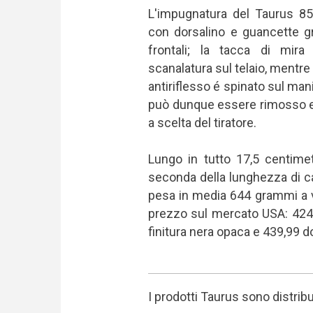
L'impugnatura del Taurus 850
con dorsalino e guancette gr
frontali; la tacca di mir
scanalatura sul telaio, mentre 
antiriflesso é spinato sul man
può dunque essere rimosso e s
a scelta del tiratore.
Lungo in tutto 17,5 centimet
seconda della lunghezza di ca
pesa in media 644 grammi a v
prezzo sul mercato USA: 424,9
finitura nera opaca e 439,99 dol
I prodotti Taurus sono distribui