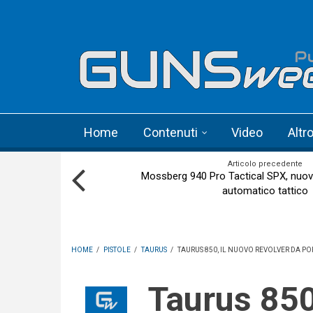
Skip to main content
Language menu
Home
Contenuti
Video
Altr
Articolo precedente
Mossberg 940 Pro Tactical SPX, nuo
automatico tattico
HOME
/
PISTOLE
/
TAURUS
/
TAURUS 850, IL NUOVO REVOLVER DA P
Taurus 850, il nuovo revolver da porto