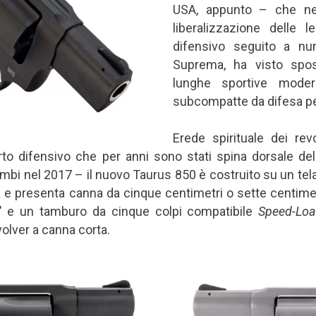
USA, appunto – che nell
liberalizzazione delle l
difensivo seguito a nu
Suprema, ha visto spo
lunghe sportive moder
subcompatte da difesa p
Erede spirituale dei r
to difensivo che per anni sono stati spina dorsale del
mbi nel 2017 – il nuovo Taurus 850 è costruito su un tela
ca e presenta canna da cinque centimetri o sette centim
½" e un tamburo da cinque colpi compatibile
Speed-Loa
volver a canna corta.