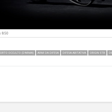
s 850
ORTO OCCULTO (D'ARMA)
ARMI DA DIFESA
DIFESA ABITATIVA
ORIGIN STB
DI