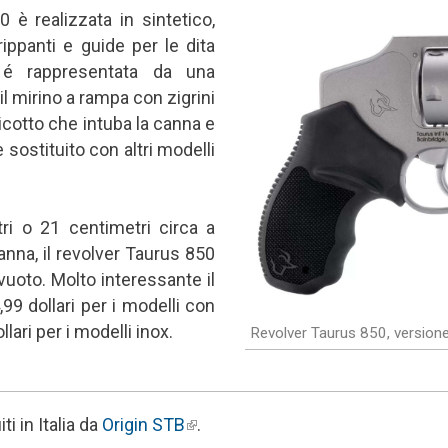
 è realizzata in sintetico,
ippanti e guide per le dita
a é rappresentata da una
il mirino a rampa con zigrini
icotto che intuba la canna e
ostituito con altri modelli
ri o 21 centimetri circa a
nna, il revolver Taurus 850
uoto. Molto interessante il
9 dollari per i modelli con
lari per i modelli inox.
Revolver Taurus 850, version
ti in Italia da
Origin STB
(link is external)
.