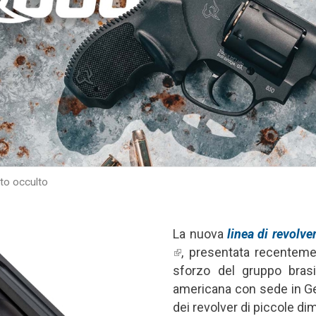
rto occulto
La nuova
linea di revolve
(link is external)
, presentata recentemen
sforzo del gruppo brasil
americana con sede in Geo
dei revolver di piccole d