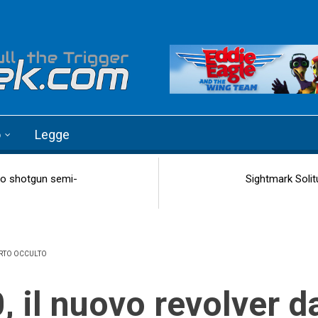
o
Legge
vo shotgun semi-
Sightmark Solit
ORTO OCCULTO