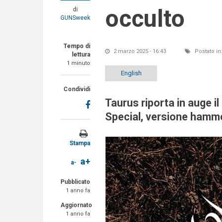
occulto
di
GUNSweek
Tempo di
2 marzo 2025 - 16:43
Postato in
lettura
1 minuto
English
Condividi
Taurus riporta in auge i
Special, versione hammer
Stampa
a+
a-
Pubblicato
1 anno fa
Aggiornato
1 anno fa