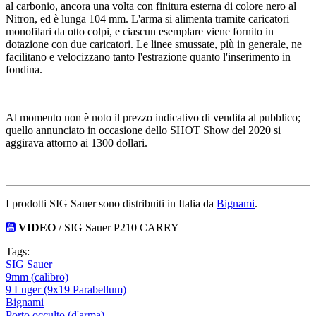
al carbonio, ancora una volta con finitura esterna di colore nero al
Nitron, ed è lunga 104 mm. L'arma si alimenta tramite caricatori
monofilari da otto colpi, e ciascun esemplare viene fornito in
dotazione con due caricatori. Le linee smussate, più in generale, ne
facilitano e velocizzano tanto l'estrazione quanto l'inserimento in
fondina.
Al momento non è noto il prezzo indicativo di vendita al pubblico;
quello annunciato in occasione dello SHOT Show del 2020 si
aggirava attorno ai 1300 dollari.
I prodotti SIG Sauer sono distribuiti in Italia da
Bignami
.
VIDEO
/ SIG Sauer P210 CARRY
Tags:
SIG Sauer
9mm (calibro)
9 Luger (9x19 Parabellum)
Bignami
Porto occulto (d'arma)