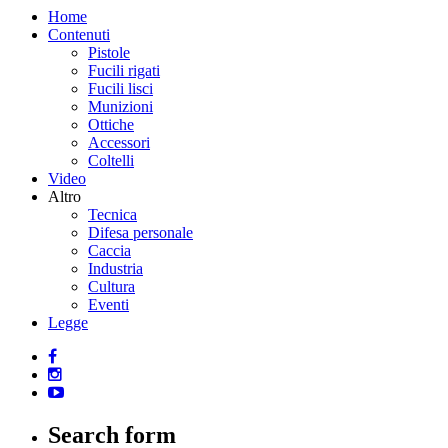
Home
Contenuti
Pistole
Fucili rigati
Fucili lisci
Munizioni
Ottiche
Accessori
Coltelli
Video
Altro
Tecnica
Difesa personale
Caccia
Industria
Cultura
Eventi
Legge
Search form