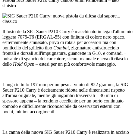
Pistola SIG Sauer P210 Carry calibro 9mm Parabellum – lato
sinistro
Il fusto della SIG Sauer P210 Carry è macchinato in lega d'alluminio
leggera 7075-T6 (ERGAL-55) con finitura di colore nero opaco,
estremamente smussato, privo di rotaia per accessori ma con
ponticello del grilletto tipo
Combat
, zigrinature antisdrucciolo
frontali e dorsali sull'impugnatura, guancette in G10, e comandi –
pulsante di sgancio del caricatore, sicura manuale e leva di rilascio
dello
Hold Open
– estesi per un più confortevole maneggio.
Lunga in tutto 197 mm per un peso a vuoto di 822 grammi, la SIG
Sauer P210 Carry è decisamente ridotta nelle dimensioni rispetto
all'arma originale, mentre gli ingombri trasversali – 36 mm di
spessore appena – la rendono eccellente per un porto continuato
comodo e difficilmente riconoscibile da osservatori esterni con
pochi, minimi accorgimenti.
La canna della nuova SIG Sauer P210 Carry è realizzata in acciaio