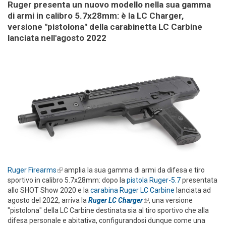
Ruger presenta un nuovo modello nella sua gamma
di armi in calibro 5.7x28mm: è la LC Charger,
versione "pistolona" della carabinetta LC Carbine
lanciata nell'agosto 2022
Ruger Firearms
(link is external)
amplia la sua gamma di armi da difesa e tiro
sportivo in calibro 5.7x28mm: dopo la
pistola Ruger-5.7
presentata
allo SHOT Show 2020 e la
carabina Ruger LC Carbine
lanciata ad
agosto del 2022, arriva la
Ruger LC Charger
(link is external)
, una versione
"pistolona" della LC Carbine destinata sia al tiro sportivo che alla
difesa personale e abitativa, configurandosi dunque come una