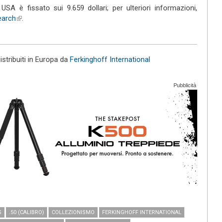
USA è fissato sui 9.659 dollari; per ulteriori informazioni,
search
(link is external)
.
tribuiti in Europa da
Ferkinghoff International
Pubblicità
S
.50 (CALIBRO)
COLLEZIONISMO
FERKINGHOFF INTERNATIONAL