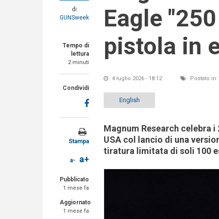
Eagle "250 
di
GUNSweek
pistola in 
Tempo di
lettura
2 minuti
4 luglio 2026 - 18:12
Postato in:
Condividi
English
Magnum Research celebra i 2
USA col lancio di una versi
Stampa
tiratura limitata di soli 100 
a+
a-
Pubblicato
1 mese fa
Aggiornato
1 mese fa