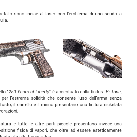
metallo sono incise al laser con l'emblema di uno scudo a
uila.
llo "
250 Years of Liberty
" è accentuato dalla finitura
Bi-Tone
,
 per l'estrema solidità che consente l'uso dell'arma senza
 fusto, il carrello e il mirino presentano una finitura nickelata
orazioni.
atura e tutte le altre parti piccole presentano invece una
osizione fisica di vapori, che oltre ad essere esteticamente
ente alle alte temperature.