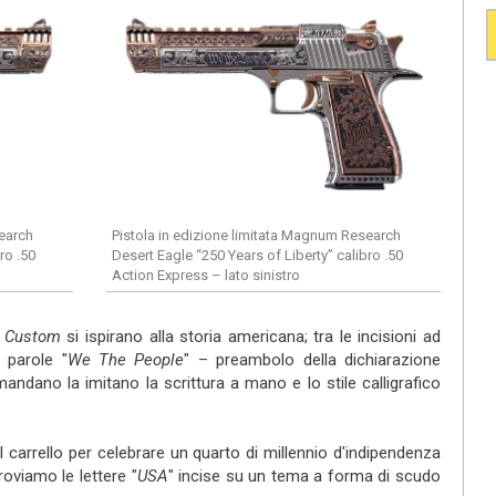
search
Pistola in edizione limitata Magnum Research
ro .50
Desert Eagle “250 Years of Liberty” calibro .50
Action Express – lato sinistro
e
Custom
si ispirano alla storia americana; tra le incisioni ad
e parole "
We The People
" – preambolo della dichiarazione
mandano la imitano la scrittura a mano e lo stile calligrafico
l carrello per celebrare un quarto di millennio d'indipendenza
oviamo le lettere "
USA
" incise su un tema a forma di scudo