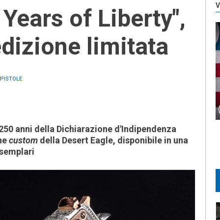
V
Years of Liberty",
edizione limitata
PISTOLE
50 anni della Dichiarazione d'Indipendenza
one
custom
della Desert Eagle, disponibile in una
esemplari