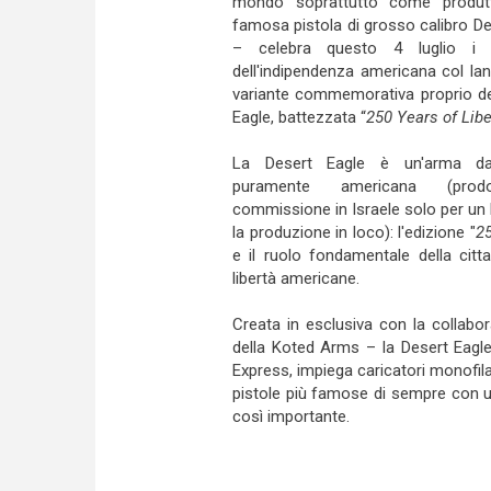
mondo soprattutto come produtt
famosa pistola di grosso calibro De
– celebra questo 4 luglio i 
dell'indipendenza americana col lan
variante commemorativa proprio de
Eagle, battezzata “
250 Years of Libe
La Desert Eagle è un'arma d
puramente americana (prod
commissione in Israele solo per un
la produzione in loco): l'edizione "
25
e il ruolo fondamentale della cit
libertà americane.
Creata in esclusiva con la collab
della Koted Arms – la Desert Eagle
Express, impiega caricatori monofilar
pistole più famose di sempre con u
così importante.