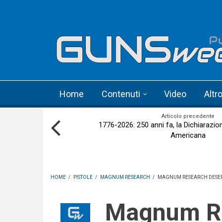
Skip to main content
Language menu
Home
Contenuti
Video
Altr
Articolo precedente
1776-2026: 250 anni fa, la Dichiarazi
Americana
HOME
/
PISTOLE
/
MAGNUM RESEARCH
/
MAGNUM RESEARCH DESERT 
Magnum Research Desert