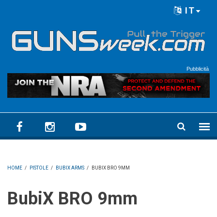
Skip to main content
IT
Language menu
Pubblicità
HOME
/
PISTOLE
/
BUBIX ARMS
/
BUBIX BRO 9MM
BubiX BRO 9mm