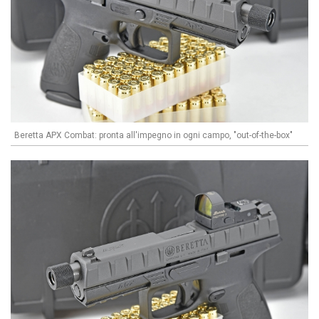
Beretta APX Combat: pronta all'impegno in ogni campo, "out-of-the-box"