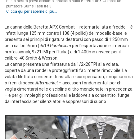
Per la nostra prova abbiamo installato sulla Beretta APX Combat un
puntatore Burris FastFire 3
Clicca qui per saperne di più...
La canna della Beretta APX Combat – rotomartellata a freddo – è
infatti lunga 125 mm contro i 108 (4 pollici) del modello-base, e
presenta sei principi di rigatura destrorsi con passo di 1:250mm
per i calibri 9mm (9x19
Parabellum
per l'esportazione e i mercati
professionali, 9x21 IMI per l'Italia) e di 1:400mm invece per il
calibro .40 Smith & Wesson.
La canna presenta una filettatura da 1/2x28TPI alla volata,
coperta da una rondella proteggifiletti facilmente rimovibile. La
volata filettata consente di installare compensatori, rompifiamma
o freni di bocca
Aftermarket
– accessori fondamentali per chi
voglia cimentarsi nelle discipline di tiro menzionate in precedenza
– e per gli impieghi professionali e laddove sia consentito, funge
da interfaccia per silenziatori e soppressori di suono.