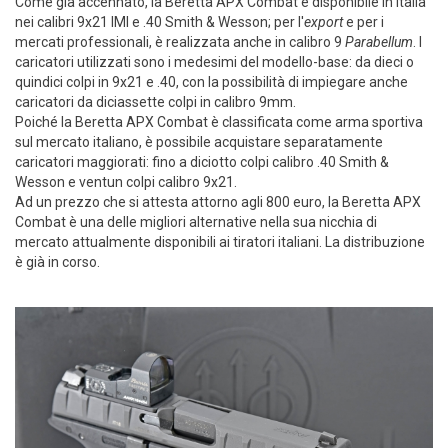
Come già accennato, la Beretta APX Combat è disponibile in Italia
nei calibri 9x21 IMI e .40 Smith & Wesson; per l'
export
e per i
mercati professionali, è realizzata anche in calibro 9
Parabellum
. I
caricatori utilizzati sono i medesimi del modello-base: da dieci o
quindici colpi in 9x21 e .40, con la possibilità di impiegare anche
caricatori da diciassette colpi in calibro 9mm.
Poiché la Beretta APX Combat è classificata come arma sportiva
sul mercato italiano, è possibile acquistare separatamente
caricatori maggiorati: fino a diciotto colpi calibro .40 Smith &
Wesson e ventun colpi calibro 9x21.
Ad un prezzo che si attesta attorno agli 800 euro, la Beretta APX
Combat è una delle migliori alternative nella sua nicchia di
mercato attualmente disponibili ai tiratori italiani. La distribuzione
è già in corso.