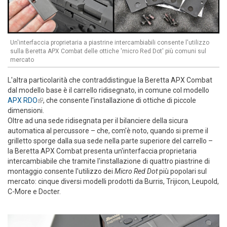
Un'interfaccia proprietaria a piastrine intercambiabili consente l'utilizzo
sulla Beretta APX Combat delle ottiche 'micro Red Dot' più comuni sul
mercato
L'altra particolarità che contraddistingue la Beretta APX Combat
dal modello base è il carrello ridisegnato, in comune col modello
APX RDO
(link is external)
, che consente l'installazione di ottiche di piccole
dimensioni.
Oltre ad una sede ridisegnata per il bilanciere della sicura
automatica al percussore – che, com'è noto, quando si preme il
grilletto sporge dalla sua sede nella parte superiore del carrello –
la Beretta APX Combat presenta un'interfaccia proprietaria
intercambiabile che tramite l'installazione di quattro piastrine di
montaggio consente l'utilizzo dei
Micro Red Dot
più popolari sul
mercato: cinque diversi modelli prodotti da Burris, Trijicon, Leupold,
C-More e Docter.