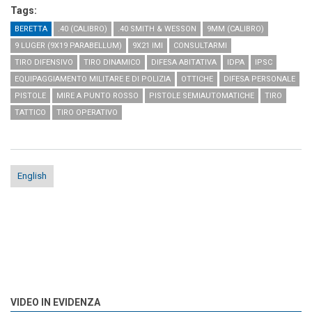
Tags:
BERETTA
.40 (CALIBRO)
.40 SMITH & WESSON
9MM (CALIBRO)
9 LUGER (9X19 PARABELLUM)
9X21 IMI
CONSULTARMI
TIRO DIFENSIVO
TIRO DINAMICO
DIFESA ABITATIVA
IDPA
IPSC
EQUIPAGGIAMENTO MILITARE E DI POLIZIA
OTTICHE
DIFESA PERSONALE
PISTOLE
MIRE A PUNTO ROSSO
PISTOLE SEMIAUTOMATICHE
TIRO
TATTICO
TIRO OPERATIVO
English
VIDEO IN EVIDENZA