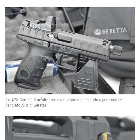
La APX Combat è un'ulteriore evoluzione della pistola a percussore
lanciato APX di Beretta