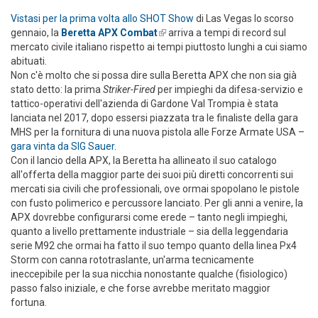
Vistasi per la prima volta allo SHOT Show
di Las Vegas lo scorso
gennaio, la
Beretta APX Combat
(link is external)
arriva a tempi di record sul
mercato civile italiano rispetto ai tempi piuttosto lunghi a cui siamo
abituati.
Non c'è molto che si possa dire sulla Beretta APX che non sia già
stato detto: la prima
Striker-Fired
per impieghi da difesa-servizio e
tattico-operativi dell'azienda di Gardone Val Trompia è stata
lanciata nel 2017, dopo essersi piazzata tra le finaliste della gara
MHS per la fornitura di una nuova pistola alle Forze Armate USA –
gara vinta da SIG Sauer
.
Con il lancio della APX, la Beretta ha allineato il suo catalogo
all'offerta della maggior parte dei suoi più diretti concorrenti sui
mercati sia civili che professionali, ove ormai spopolano le pistole
con fusto polimerico e percussore lanciato. Per gli anni a venire, la
APX dovrebbe configurarsi come erede – tanto negli impieghi,
quanto a livello prettamente industriale – sia della leggendaria
serie M92 che ormai ha fatto il suo tempo quanto della linea Px4
Storm con canna rototraslante, un'arma tecnicamente
ineccepibile per la sua nicchia nonostante qualche (fisiologico)
passo falso iniziale, e che forse avrebbe meritato maggior
fortuna.