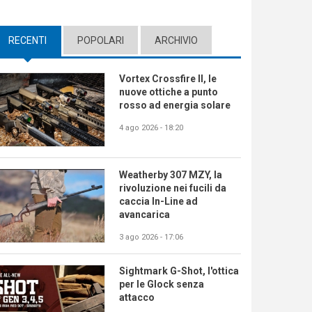
RECENTI
(ACTIVE TAB)
POPOLARI
ARCHIVIO
Vortex Crossfire II, le
nuove ottiche a punto
rosso ad energia solare
4 ago 2026 - 18:20
Weatherby 307 MZY, la
rivoluzione nei fucili da
caccia In-Line ad
avancarica
3 ago 2026 - 17:06
Sightmark G-Shot, l'ottica
per le Glock senza
attacco