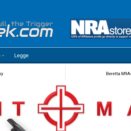
o
Legge
ky
Beretta M9A4 