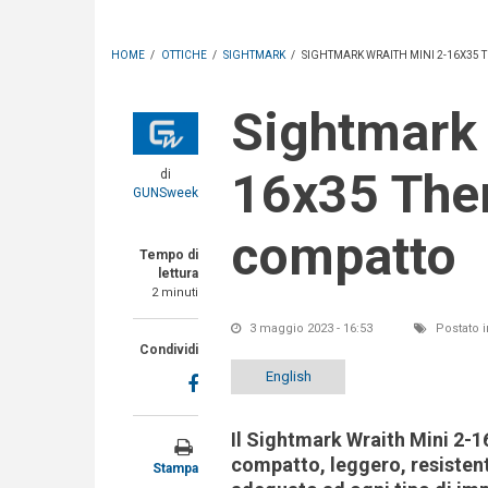
HOME
/
OTTICHE
/
SIGHTMARK
/
SIGHTMARK WRAITH MINI 2-16X35 
Sightmark Wraith Mini 2-
16x35 Ther
di
GUNSweek
compatto
Tempo di
lettura
2 minuti
3 maggio 2023 - 16:53
Postato i
Condividi
English
Il Sightmark Wraith Mini 2-
compatto, leggero, resisten
Stampa