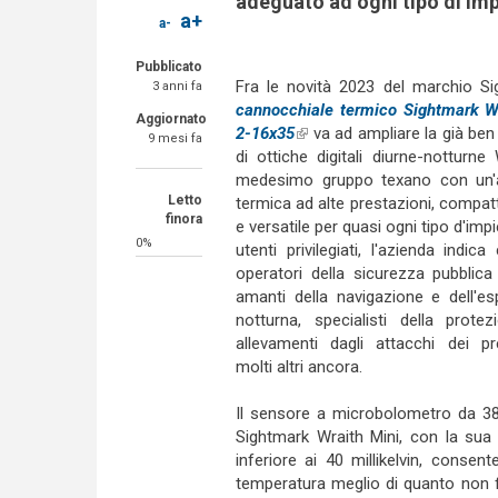
adeguato ad ogni tipo di im
a+
a-
Pubblicato
Fra le novità 2023 del marchio Sig
3 anni fa
cannocchiale termico Sightmark W
Aggiornato
2-16x35
(link is external)
va ad ampliare la già ben
9 mesi fa
di ottiche digitali diurne-notturne
medesimo gruppo texano con un'al
Letto
termica ad alte prestazioni, compat
finora
e versatile per quasi ogni tipo d'impie
0%
utenti privilegiati, l'azienda indica 
operatori della sicurezza pubblica 
amanti della navigazione e dell'es
notturna, specialisti della protez
allevamenti dagli attacchi dei pr
molti altri ancora.
Il sensore a microbolometro da 3
Sightmark Wraith Mini, con la sua s
inferiore ai 40 millikelvin, conse
temperatura meglio di quanto non f