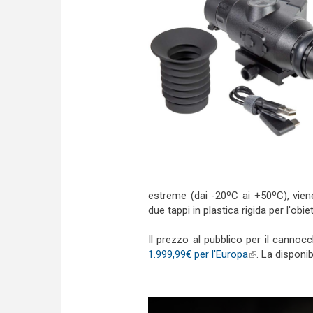
estreme (dai -20ºC ai +50ºC), vie
due tappi in plastica rigida per l'obie
Il prezzo al pubblico per il canno
1.999,99€ per l'Europa
(link is externa
. La disponib