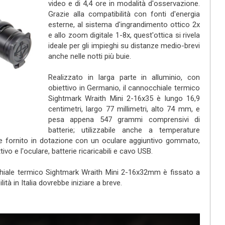
video e di 4,4 ore in modalità d'osservazione.
Grazie alla compatibilità con fonti d'energia
esterne, al sistema d'ingrandimento ottico 2x
e allo zoom digitale 1-8x, quest'ottica si rivela
ideale per gli impieghi su distanze medio-brevi
anche nelle notti più buie.
Realizzato in larga parte in alluminio, con
obiettivo in Germanio, il cannocchiale termico
Sightmark Wraith Mini 2-16x35 è lungo 16,9
centimetri, largo 77 millimetri, alto 74 mm, e
pesa appena 547 grammi comprensivi di
batterie; utilizzabile anche a temperature
ne fornito in dotazione con un oculare aggiuntivo gommato,
ttivo e l'oculare, batterie ricaricabili e cavo USB.
cchiale termico Sightmark Wraith Mini 2-16x32mm è fissato a
l)
ilità in Italia dovrebbe iniziare a breve.