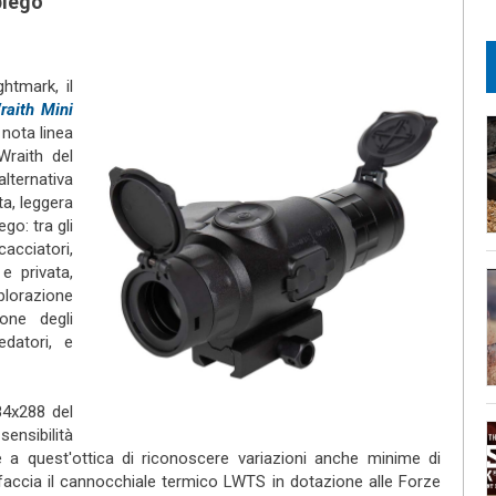
piego
htmark, il
raith Mini
 nota linea
 Wraith del
ternativa
ta, leggera
go: tra gli
cacciatori,
e privata,
plorazione
ione degli
edatori, e
84x288 del
ensibilità
nte a quest'ottica di riconoscere variazioni anche minime di
accia il cannocchiale termico LWTS in dotazione alle Forze