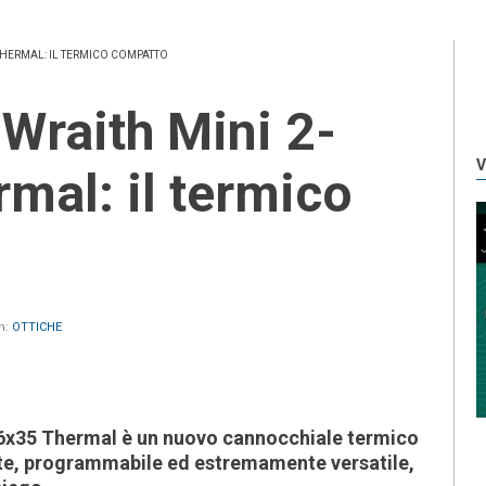
THERMAL: IL TERMICO COMPATTO
V
mal: il termico
n:
OTTICHE
16x35 Thermal è un nuovo cannocchiale termico
te, programmabile ed estremamente versatile,