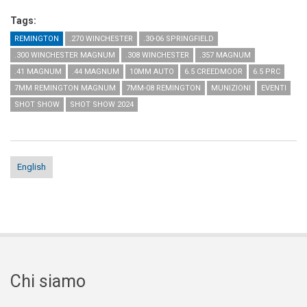
external)
Tags:
REMINGTON
.270 WINCHESTER
.30-06 SPRINGFIELD
.300 WINCHESTER MAGNUM
.308 WINCHESTER
.357 MAGNUM
.41 MAGNUM
.44 MAGNUM
10MM AUTO
6.5 CREEDMOOR
6.5 PRC
7MM REMINGTON MAGNUM
7MM-08 REMINGTON
MUNIZIONI
EVENTI
SHOT SHOW
SHOT SHOW 2024
English
Chi siamo