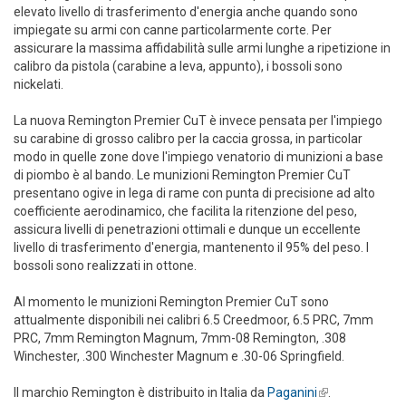
elevato livello di trasferimento d'energia anche quando sono
impiegate su armi con canne particolarmente corte. Per
assicurare la massima affidabilità sulle armi lunghe a ripetizione in
calibro da pistola (carabine a leva, appunto), i bossoli sono
nickelati.
La nuova Remington Premier CuT è invece pensata per l'impiego
su carabine di grosso calibro per la caccia grossa, in particolar
modo in quelle zone dove l'impiego venatorio di munizioni a base
di piombo è al bando. Le munizioni Remington Premier CuT
presentano ogive in lega di rame con punta di precisione ad alto
coefficiente aerodinamico, che facilita la ritenzione del peso,
assicura livelli di penetrazioni ottimali e dunque un eccellente
livello di trasferimento d'energia, mantenento il 95% del peso. I
bossoli sono realizzati in ottone.
Al momento le munizioni Remington Premier CuT sono
attualmente disponibili nei calibri 6.5 Creedmoor, 6.5 PRC, 7mm
PRC, 7mm Remington Magnum, 7mm-08 Remington, .308
Winchester, .300 Winchester Magnum e .30-06 Springfield.
Il marchio Remington è distribuito in Italia da
Paganini
(link is
.