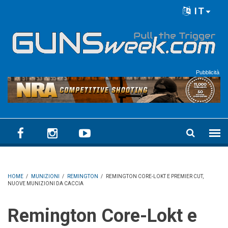
Skip to main content
IT
Language menu
Pubblicità
HOME
/
MUNIZIONI
/
REMINGTON
/
REMINGTON CORE-LOKT E PREMIER CUT,
NUOVE MUNIZIONI DA CACCIA
Remington Core-Lokt e