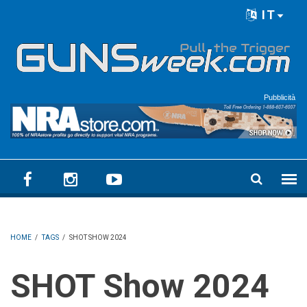
Skip to main content
IT
Language menu
Pubblicità
HOME
/
TAGS
/
SHOT SHOW 2024
SHOT Show 2024