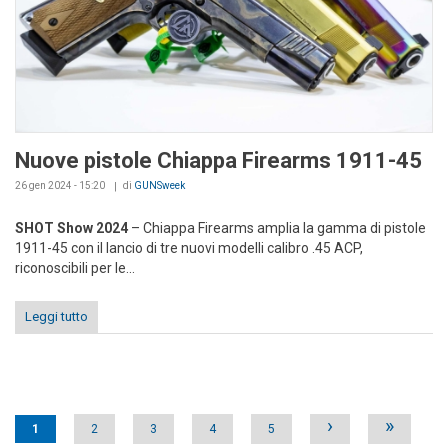
Nuove pistole Chiappa Firearms 1911-45
26 gen 2024 - 15:20
di
GUNSweek
SHOT Show 2024
– Chiappa Firearms amplia la gamma di pistole
1911-45 con il lancio di tre nuovi modelli calibro .45 ACP,
riconoscibili per le...
Leggi tutto
Pages
›
»
1
2
3
4
5