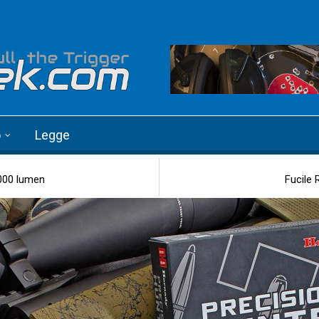
o
Legge
000 lumen
Fucile