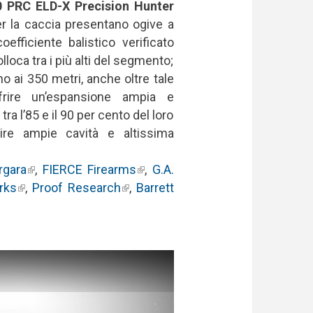
0 PRC ELD-X Precision Hunter
er la caccia presentano ogive a
oefficiente balistico verificato
lloca tra i più alti del segmento;
o ai 350 metri, anche oltre tale
frire un’espansione ampia e
ra l’85 e il 90 per cento del loro
re ampie cavità e altissima
rgara
(link is external)
,
FIERCE Firearms
(link is
,
G.A.
ternal)
rks
(link is external)
,
Proof Research
(link is
,
Barrett
external)
external)