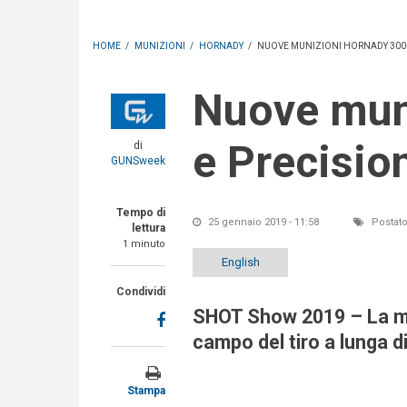
HOME
/
MUNIZIONI
/
HORNADY
/
NUOVE MUNIZIONI HORNADY 300 
Nuove munizioni Hornady 300 PRC Match
e Precisio
di
GUNSweek
Tempo di
25 gennaio 2019 - 11:58
Postato
lettura
1 minuto
English
Condividi
SHOT Show 2019 – La mun
campo del tiro a lunga 
Stampa