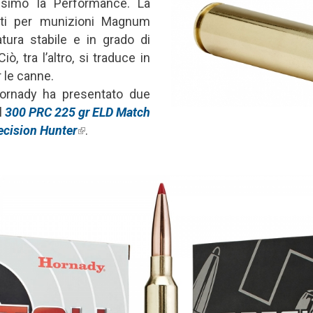
simo la Performance. La
enti per munizioni Magnum
tura stabile e in grado di
iò, tra l’altro, si traduce in
r le canne.
ornady ha presentato due
l
300 PRC 225 gr ELD Match
ecision Hunter
(link is external)
.