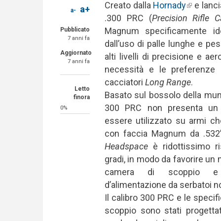
Creato dalla
Hornady
(link is e
e lanci
a+
a-
.300 PRC (
Precision Rifle C
Magnum specificamente ide
Pubblicato
7 anni fa
dall’uso di palle lunghe e pesa
Aggiornato
alti livelli di precisione e a
7 anni fa
necessità e le preferenze d
cacciatori
Long Range
.
Letto
Basato sul bossolo della muni
finora
300 PRC non presenta un f
0%
essere utilizzato su armi ch
con faccia Magnum da .532”
Headspace
è ridottissimo r
gradi, in modo da favorire un 
camera di scoppio e mig
d’alimentazione da serbatoi no
Il calibro 300 PRC e le specif
scoppio sono stati progett