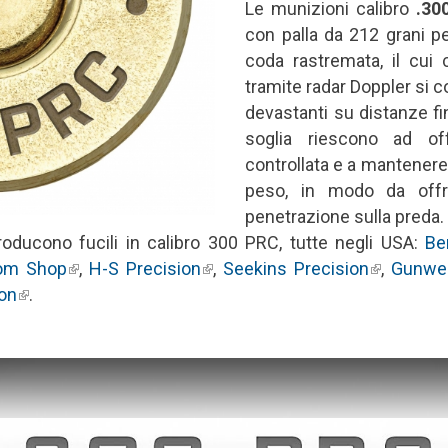
Le munizioni calibro
.30
con palla da 212 grani p
coda rastremata, il cui c
tramite radar Doppler si co
devastanti su distanze fin
soglia riescono ad of
controllata e a mantenere t
peso, in modo da offri
penetrazione sulla preda.
oducono fucili in calibro 300 PRC, tutte negli USA:
Be
om Shop
(link is external)
,
H-S Precision
(link is external)
,
Seekins Precision
(link is ex
,
Gunwe
ion
(link is external)
.