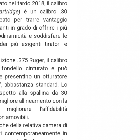
xternal)
ato nel tardo 2018, il calibro
artridge
) è un calibro .30
ato per trarre vantaggio
nti in grado di offrire i più
erodinamicità e soddisfare le
ei più esigenti tiratori e
zione .375 Ruger, il calibro
ondello cinturato e può
e presentino un otturatore
, abbastanza standard. Lo
ispetto alla spallina da 30
migliore allineamento con la
liorare l’affidabilità
n amovibili.
iche della relativa camera di
ati contemporaneamente in