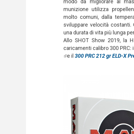
modo da migliorare al mas
munizione utilizza propell
molto comuni, dalla tempera
sviluppare velocità costanti. C
una durata di vita più lunga pe
Allo SHOT Show 2019, la H
caricamenti calibro 300 PRC: i
(link is external)
e il
300 PRC 212 gr ELD-X Pr