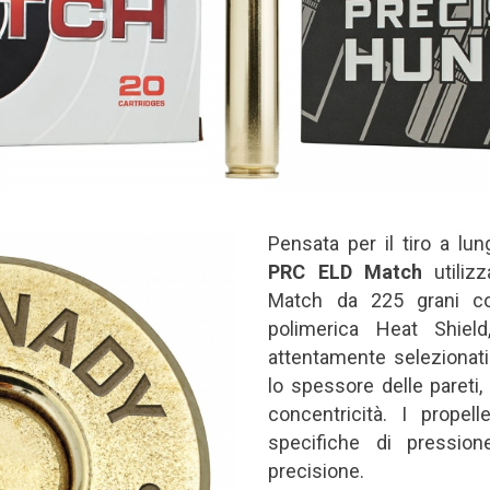
Pensata per il tiro a lun
PRC ELD Match
utiliz
Match da 225 grani c
polimerica Heat Shiel
attentamente selezionati 
lo spessore delle pareti, 
concentricità. I propel
specifiche di pression
precisione.