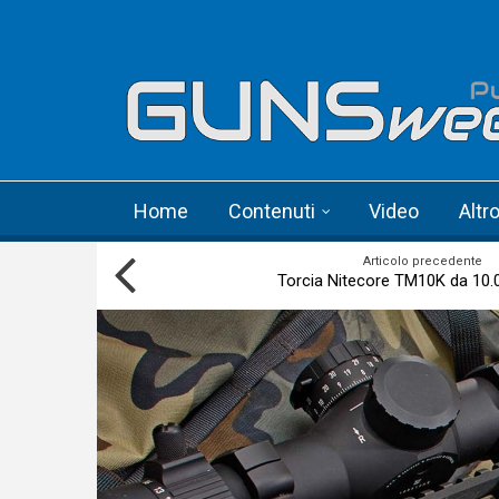
Skip to main content
Language menu
Home
Contenuti
Video
Altr
Articolo precedente
Torcia Nitecore TM10K da 10.