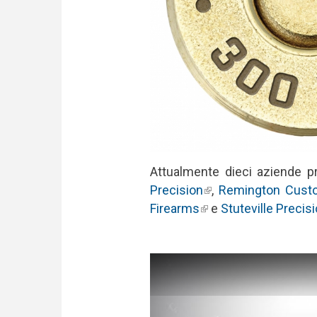
Attualmente dieci aziende pr
Precision
(link is external)
,
Remington Cust
Firearms
(link is external)
e
Stuteville Precis