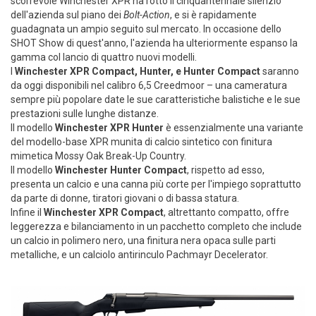
scorrevole Winchester XPR ha rotto il cinquantennale silenzio
dell'azienda sul piano dei
Bolt-Action
, e si è rapidamente
guadagnata un ampio seguito sul mercato. In occasione dello
SHOT Show di quest'anno, l'azienda ha ulteriormente espanso la
gamma col lancio di quattro nuovi modelli.
I
Winchester XPR Compact, Hunter, e Hunter Compact
saranno
da oggi disponibili nel calibro 6,5 Creedmoor – una cameratura
sempre più popolare date le sue caratteristiche balistiche e le sue
prestazioni sulle lunghe distanze.
Il modello
Winchester XPR Hunter
è essenzialmente una variante
del modello-base XPR munita di calcio sintetico con finitura
mimetica Mossy Oak Break-Up Country.
Il modello
Winchester Hunter Compact
, rispetto ad esso,
presenta un calcio e una canna più corte per l'impiego soprattutto
da parte di donne, tiratori giovani o di bassa statura.
Infine il
Winchester XPR Compact
, altrettanto compatto, offre
leggerezza e bilanciamento in un pacchetto completo che include
un calcio in polimero nero, una finitura nera opaca sulle parti
metalliche, e un calciolo antirinculo Pachmayr Decelerator.