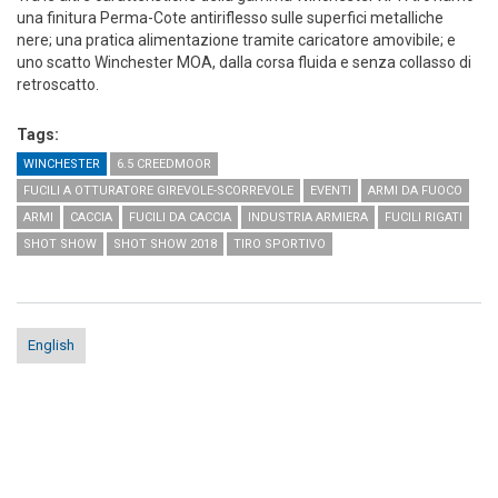
una finitura Perma-Cote antiriflesso sulle superfici metalliche
nere; una pratica alimentazione tramite caricatore amovibile; e
uno scatto Winchester MOA, dalla corsa fluida e senza collasso di
retroscatto.
Tags:
WINCHESTER
6.5 CREEDMOOR
FUCILI A OTTURATORE GIREVOLE-SCORREVOLE
EVENTI
ARMI DA FUOCO
ARMI
CACCIA
FUCILI DA CACCIA
INDUSTRIA ARMIERA
FUCILI RIGATI
SHOT SHOW
SHOT SHOW 2018
TIRO SPORTIVO
English