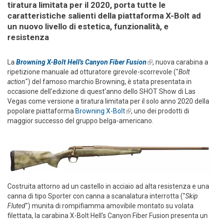
tiratura limitata per il 2020, porta tutte le
caratteristiche salienti della piattaforma X-Bolt ad
un nuovo livello di estetica, funzionalità, e
resistenza
La
Browning X-Bolt Hell's Canyon Fiber Fusion
(link is external)
, nuova carabina a
ripetizione manuale ad otturatore girevole-scorrevole ("
Bolt
action
") del famoso marchio Browning, è stata presentata in
occasione dell'edizione di quest'anno dello SHOT Show di Las
Vegas come versione a tiratura limitata per il solo anno 2020 della
popolare piattaforma
Browning X-Bolt
(link is external)
, uno dei prodotti di
maggior successo del gruppo belga-americano.
Costruita attorno ad un castello in acciaio ad alta resistenza e una
canna di tipo Sporter con canna a scanalatura interrotta ("
Skip
Fluted
") munita di rompifiamma amovibile montato su volata
filettata, la carabina X-Bolt Hell's Canyon Fiber Fusion presenta un