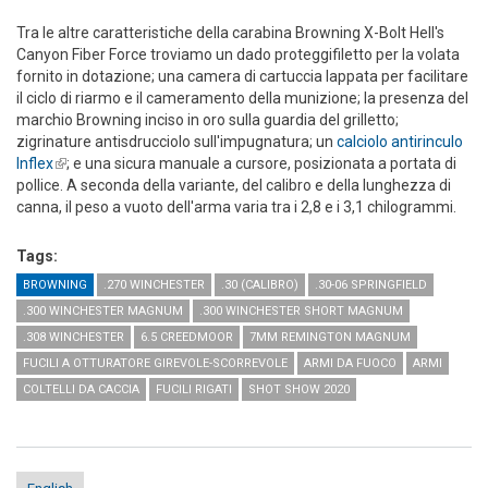
Tra le altre caratteristiche della carabina Browning X-Bolt Hell's
Canyon Fiber Force troviamo un dado proteggifiletto per la volata
fornito in dotazione; una camera di cartuccia lappata per facilitare
il ciclo di riarmo e il cameramento della munizione; la presenza del
marchio Browning inciso in oro sulla guardia del grilletto;
zigrinature antisdrucciolo sull'impugnatura; un
calciolo antirinculo
Inflex
(link is external)
; e una sicura manuale a cursore, posizionata a portata di
pollice. A seconda della variante, del calibro e della lunghezza di
canna, il peso a vuoto dell'arma varia tra i 2,8 e i 3,1 chilogrammi.
Tags:
BROWNING
.270 WINCHESTER
.30 (CALIBRO)
.30-06 SPRINGFIELD
.300 WINCHESTER MAGNUM
.300 WINCHESTER SHORT MAGNUM
.308 WINCHESTER
6.5 CREEDMOOR
7MM REMINGTON MAGNUM
FUCILI A OTTURATORE GIREVOLE-SCORREVOLE
ARMI DA FUOCO
ARMI
COLTELLI DA CACCIA
FUCILI RIGATI
SHOT SHOW 2020