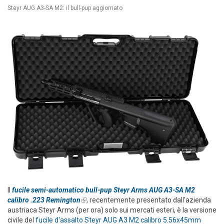
Steyr AUG A3-SA M2: il bull-pup aggiornato
Il
fucile semi-automatico bull-pup Steyr Arms AUG A3-SA M2
calibro .223 Remington
(link is external)
, recentemente presentato dall'azienda
austriaca Steyr Arms (per ora) solo sui mercati esteri, è la versione
civile del
fucile d'assalto Steyr AUG A3 M2 calibro 5.56x45mm