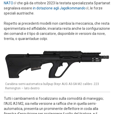
NATO
(link is external)
che già da ottobre 2023 la testata specializzata Spartanat
segnalava essere
in dotazione agli
Jagdkommando
(link is
, le forze
speciali austriache.
external)
Rispetto ai precedenti modelli non cambia la meccanica, che resta
sperimentata ed affidabile; invariata resta anche la configurazione
dei comandi e il tipo di caricatore, disponibile in versioni da nove,
trenta, o quarantadue colpi.
Carabina semi-automatica bullpup Steyr AUG A3-SA M2 calibro .223
Remington – lato destro
Tutti i cambiamenti si focalizzano sulla comodità di maneggio;
l'AUG A3 M2, sia nella versione a raffica che in quella semi-
automatica, presenta un prominente deflettore in coda alla
finestra d'espulsione per proteggere il volto del tiratore, e il