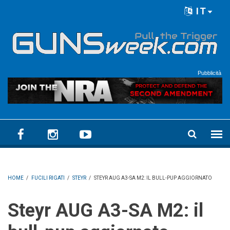
Skip to main content
IT
Language menu
Pubblicità
HOME
/
FUCILI RIGATI
/
STEYR
/
STEYR AUG A3-SA M2: IL BULL-PUP AGGIORNATO
Steyr AUG A3-SA M2: il