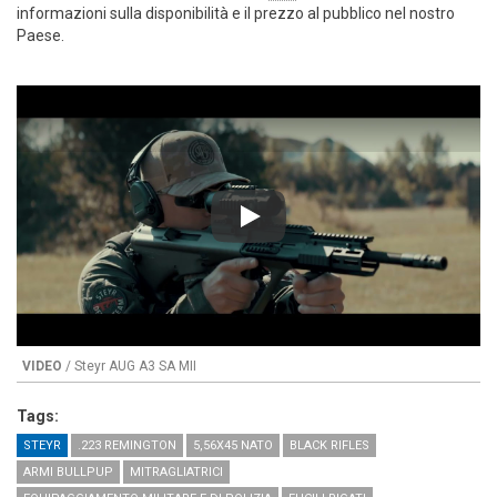
informazioni sulla disponibilità e il prezzo al pubblico nel nostro
Paese.
Play
VIDEO
/ Steyr AUG A3 SA MII
Tags:
STEYR
.223 REMINGTON
5,56X45 NATO
BLACK RIFLES
ARMI BULLPUP
MITRAGLIATRICI