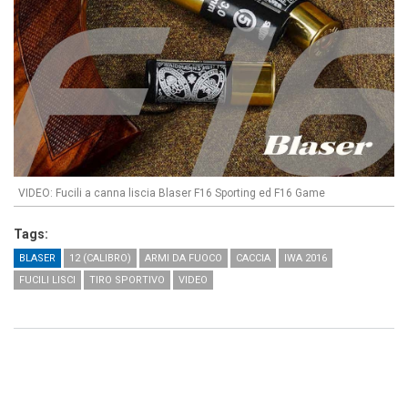
VIDEO: Fucili a canna liscia Blaser F16 Sporting ed F16 Game
Tags:
BLASER
12 (CALIBRO)
ARMI DA FUOCO
CACCIA
IWA 2016
FUCILI LISCI
TIRO SPORTIVO
VIDEO