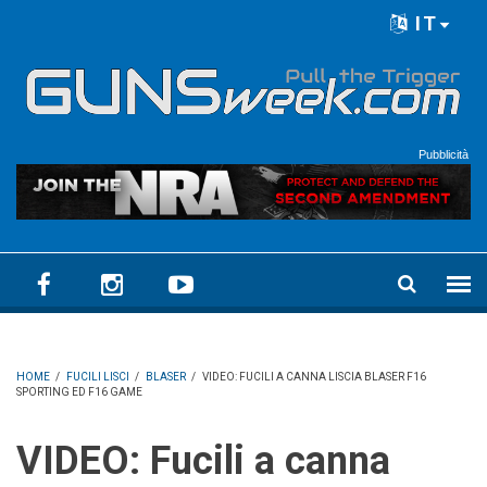
Skip to main content
IT
Language menu
Pubblicità
HOME
/
FUCILI LISCI
/
BLASER
/
VIDEO: FUCILI A CANNA LISCIA BLASER F16
SPORTING ED F16 GAME
VIDEO: Fucili a canna