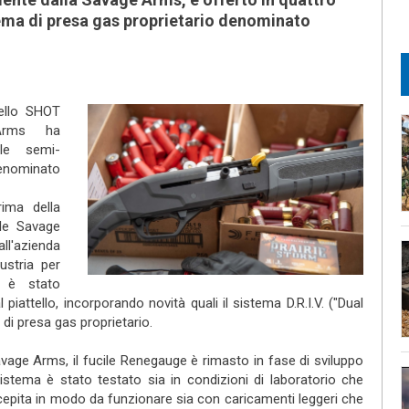
stema di presa gas proprietario denominato
dello SHOT
Arms ha
le semi-
nominato
ima della
ile Savage
l'azienda
ustria per
d è stato
l piattello, incorporando novità quali il sistema D.R.I.V. ("Dual
 di presa gas proprietario.
vage Arms, il fucile Renegauge è rimasto in fase di sviluppo
 sistema è stato testato sia in condizioni di laboratorio che
cepita in modo da funzionare sia con caricamenti leggeri che