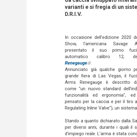
varianti e si fregia di un si
D.R.I.V.
In occasione dell'edizione 2020 
Show, l'americana Savage 
presentato il suo primo fuci
automatico calibro 12, de
Renegauge
(link is external)
.
Annunciato già qualche giorno pr
grande fiera di Las Vegas, il fuc
Arms Renegauge è descritto dal
come "un nuovo standard dell'ind
funzionalità ed ergonomia", e
pensato per la caccia e per il tiro a
Regulating Inline Valve"), un sistema
Stando a quanto dichiarato dalla Sa
per diversi anni, durante i quali il
d'impiego reale. L'arma è stata con