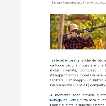
Savage Arms presenta il fucile da cacc
Tra le altre caratteristiche del f
cartucce più una in canna e una fi
mobili cromate, compreso il g
d'alleggerimento e bindella di mira m
facilitare il maneggio; un buffer 
intercambiabili (IC, M e F) compatibil
Al momento sono previste quattro
Renegauge Field
(link is external)
, tutta nera, e
Re
Blades su tutte le superfici esterne