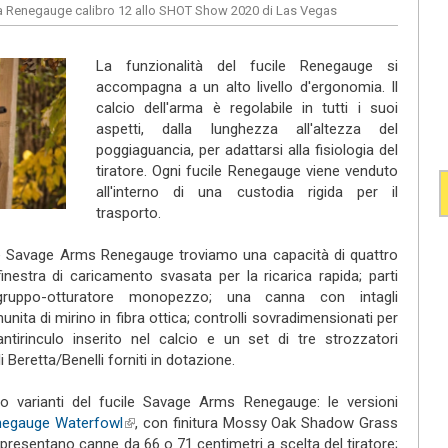
ia Renegauge calibro 12 allo SHOT Show 2020 di Las Vegas
La funzionalità del fucile Renegauge si
accompagna a un alto livello d'ergonomia. Il
calcio dell'arma è regolabile in tutti i suoi
aspetti, dalla lunghezza all'altezza del
poggiaguancia, per adattarsi alla fisiologia del
tiratore. Ogni fucile Renegauge viene venduto
all'interno di una custodia rigida per il
trasporto.
ucile Savage Arms Renegauge troviamo una capacità di quattro
nestra di caricamento svasata per la ricarica rapida; parti
ruppo-otturatore monopezzo; una canna con intagli
unita di mirino in fibra ottica; controlli sovradimensionati per
antirinculo inserito nel calcio e un set di tre strozzatori
i Beretta/Benelli forniti in dotazione.
 varianti del fucile Savage Arms Renegauge: le versioni
negauge Waterfowl
(link is external)
, con finitura Mossy Oak Shadow Grass
, presentano canne da 66 o 71 centimetri a scelta del tiratore;