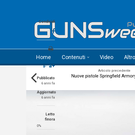
Skip to main content
Language menu
Condividi
Stampa
Home
Contenuti
Video
Altr
a+
a-
Articolo precedente
Nuove pistole Springfield Armor
Pubblicato
6 anni fa
Aggiornato
6 anni fa
Letto
finora
0%