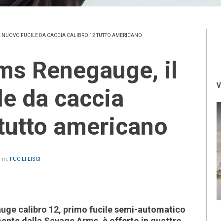
 NUOVO FUCILE DA CACCIA CALIBRO 12 TUTTO AMERICANO
V
le da caccia
 tutto americano
 in:
FUCILI LISCI
uge calibro 12, primo fucile semi-automatico
ente dalla Savage Arms, è offerto in quattro