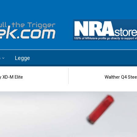
o
Legge
y XD-M Elite
Walther Q4 Steel