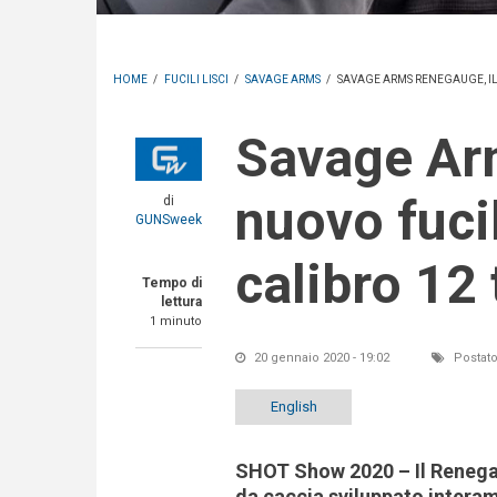
HOME
/
FUCILI LISCI
/
SAVAGE ARMS
/
SAVAGE ARMS RENEGAUGE, IL
Savage Arms Renegauge, il
nuovo fuci
di
GUNSweek
calibro 12
Tempo di
lettura
1 minuto
20 gennaio 2020 - 19:02
Postato
English
SHOT Show 2020 – Il Renega
da caccia sviluppato interam