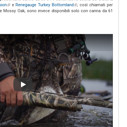
sion
(link is external)
e
Renegauge Turkey Bottomland
(link is external)
, così chiamati per
iche Mossy Oak, sono invece disponibili solo con canna da 61
Play