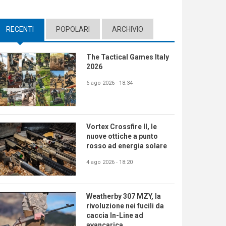
RECENTI
(ACTIVE TAB)
POPOLARI
ARCHIVIO
The Tactical Games Italy
2026
6 ago 2026 - 18:34
Vortex Crossfire II, le
nuove ottiche a punto
rosso ad energia solare
4 ago 2026 - 18:20
Weatherby 307 MZY, la
rivoluzione nei fucili da
caccia In-Line ad
avancarica