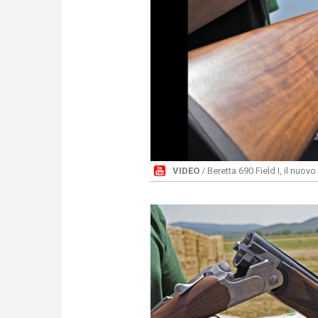
VIDEO
/ Beretta 690 Field I, il nuov