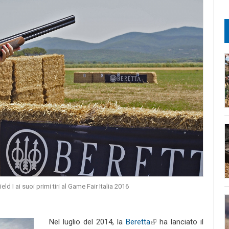
d I ai suoi primi tiri al Game Fair Italia 2016
Nel luglio del 2014, la
Beretta
(link is external)
ha lanciato il