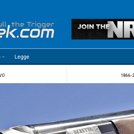
o
Legge
EVO
1866-2