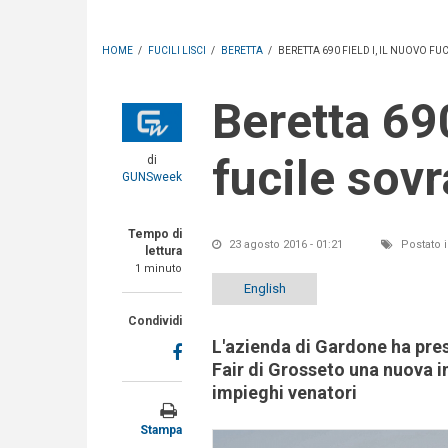
HOME
/
FUCILI LISCI
/
BERETTA
/
BERETTA 690 FIELD I, IL NUOVO F
Beretta 690 Field I, il nuovo
fucile sov
di
GUNSweek
Tempo di
23 agosto 2016 - 01:21
Postato 
lettura
1 minuto
English
Condividi
L'azienda di Gardone ha pre
Fair di Grosseto una nuova 
impieghi venatori
Stampa