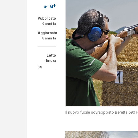
a+
a-
Pubblicato
9 anni fa
Aggiornato
8 anni fa
Letto
finora
0%
Il nuovo fucile sovrapposto Beretta 690 Fiel