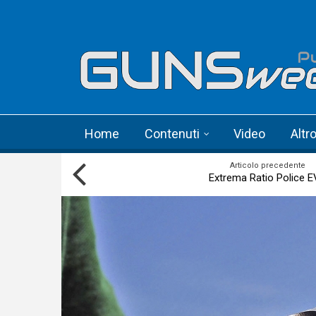
Skip to main content
Language menu
Home
Contenuti
Video
Altr
Articolo precedente
Extrema Ratio Police 