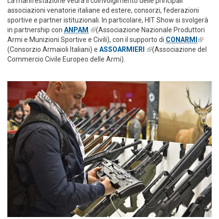
La manifestazione vedrà il coinvolgimento delle principali
associazioni venatorie italiane ed estere, consorzi, federazioni
sportive e partner istituzionali. In particolare, HIT Show si svolgerà
in partnership con
ANPAM
(link is external)
(Associazione Nazionale Produttori
Armi e Munizioni Sportive e Civili), con il supporto di
CONARMI
(link is
(Consorzio Armaioli Italiani) e
ASSOARMIERI
(link is external)
(Associazione del
extern
Commercio Civile Europeo delle Armi).