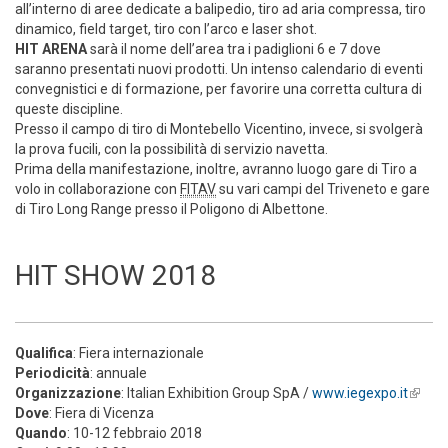
all’interno di aree dedicate a balipedio, tiro ad aria compressa, tiro
dinamico, field target, tiro con l’arco e laser shot.
HIT ARENA
sarà il nome dell’area tra i padiglioni 6 e 7 dove
saranno presentati nuovi prodotti. Un intenso calendario di eventi
convegnistici e di formazione, per favorire una corretta cultura di
queste discipline.
Presso il campo di tiro di Montebello Vicentino, invece, si svolgerà
la prova fucili, con la possibilità di servizio navetta.
Prima della manifestazione, inoltre, avranno luogo gare di Tiro a
volo in collaborazione con
FITAV
su vari campi del Triveneto e gare
di Tiro Long Range presso il Poligono di Albettone.
HIT SHOW 2018
Qualifica
: Fiera internazionale
Periodicità
: annuale
Organizzazione
: Italian Exhibition Group SpA /
www.iegexpo.it
(link is
Dove
: Fiera di Vicenza
extern
Quando
: 10-12 febbraio 2018