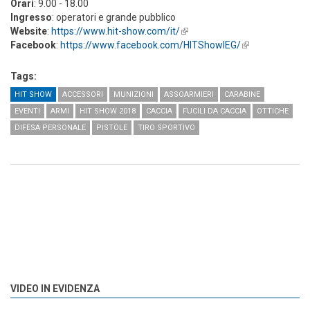
Orari
: 9.00 - 18.00
Ingresso
: operatori e grande pubblico
Website
:
https://www.hit-show.com/it/
(link is external)
Facebook
:
https://www.facebook.com/HITShowIEG/
(link is
external)
Tags:
HIT SHOW
ACCESSORI
MUNIZIONI
ASSOARMIERI
CARABINE
EVENTI
ARMI
HIT SHOW 2018
CACCIA
FUCILI DA CACCIA
OTTICHE
DIFESA PERSONALE
PISTOLE
TIRO SPORTIVO
VIDEO IN EVIDENZA