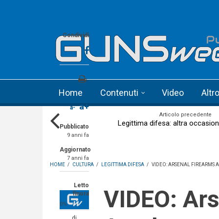
Skip to main content
Language menu
Condividi
Stampa
Home
Contenuti
Video
Altr
a+
a-
Articolo precedente
Legittima difesa: altra occasi
Pubblicato
9 anni fa
Aggiornato
7 anni fa
HOME
/
CULTURA
/
LEGITTIMA DIFESA
/
VIDEO: ARSENAL FIREARMS
Letto
VIDEO: Arsenal Firearms
finora
0%
di