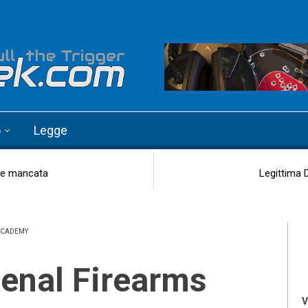
o
Legge
one mancata
Legittima D
 ACADEMY
V