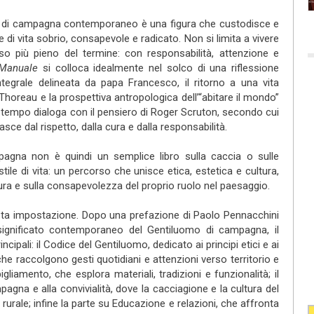
mo di campagna contemporaneo è una figura che custodisce e
le di vita sobrio, consapevole e radicato. Non si limita a vivere
o più pieno del termine: con responsabilità, attenzione e
Manuale
si colloca idealmente nel solco di una riflessione
integrale delineata da papa Francesco, il ritorno a una vita
horeau e la prospettiva antropologica dell’“abitare il mondo”
o tempo dialoga con il pensiero di Roger Scruton, secondo cui
asce dal rispetto, dalla cura e dalla responsabilità.
agna non è quindi un semplice libro sulla caccia o sulle
 stile di vita: un percorso che unisce etica, estetica e cultura,
ra e sulla consapevolezza del proprio ruolo nel paesaggio.
uesta impostazione. Dopo una prefazione di Paolo Pennacchini
l significato contemporaneo del Gentiluomo di campagna, il
rincipali: il Codice del Gentiluomo, dedicato ai principi etici e ai
e raccolgono gesti quotidiani e attenzioni verso territorio e
gliamento, che esplora materiali, tradizioni e funzionalità; il
pagna e alla convivialità, dove la cacciagione e la cultura del
rurale; infine la parte su Educazione e relazioni, che affronta