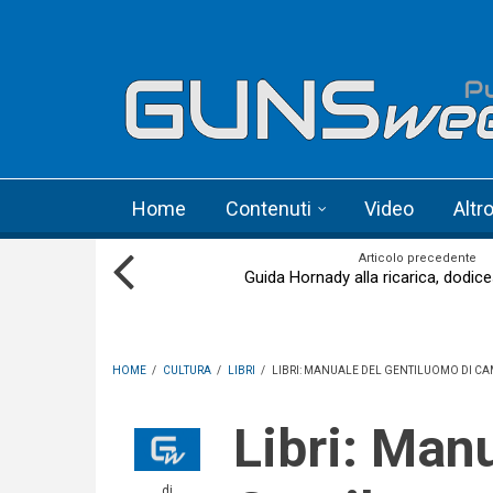
Skip to main content
Language menu
Home
Contenuti
Video
Altr
Articolo precedente
Guida Hornady alla ricarica, dodic
HOME
/
CULTURA
/
LIBRI
/
LIBRI: MANUALE DEL GENTILUOMO DI CAM
Libri: Manuale del
di