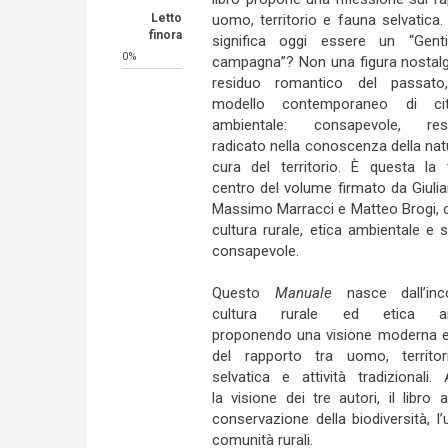
uomo, territorio e fauna selvatica
Letto
finora
significa oggi essere un “Gent
0%
campagna”? Non una figura nostalg
residuo romantico del passat
modello contemporaneo di cit
ambientale: consapevole, resp
radicato nella conoscenza della nat
cura del territorio. È questa la 
centro del volume firmato da Giulia
Massimo Marracci e Matteo Brogi, 
cultura rurale, etica ambientale e st
consapevole.
Questo
Manuale
nasce dall’in
cultura rurale ed etica amb
proponendo una visione moderna e
del rapporto tra uomo, territor
selvatica e attività tradizionali. 
la visione dei tre autori, il libro
conservazione della biodiversità, l’
comunità rurali.