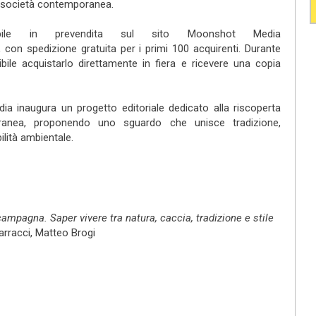
la società contemporanea.
ile in prevendita sul sito Moonshot Media
nk is external)
, con spedizione gratuita per i primi 100 acquirenti. Durante
ile acquistarlo direttamente in fiera e ricevere una copia
inaugura un progetto editoriale dedicato alla riscoperta
poranea, proponendo uno sguardo che unisce tradizione,
lità ambientale.
mpagna. Saper vivere tra natura, caccia, tradizione e stile
rracci, Matteo Brogi