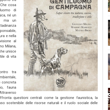
. Che cosa
iluomo di
ica, né un
o, ma un
tadinanza
onsabile,
ura e nella
visione al
no Milana,
che unisce
ile di vita
contro tra
ientale,
 concreta
io, fauna
Attraverso
 affronta questioni centrali come la gestione faunistica, la
uso sostenibile delle risorse naturali e il ruolo sociale delle