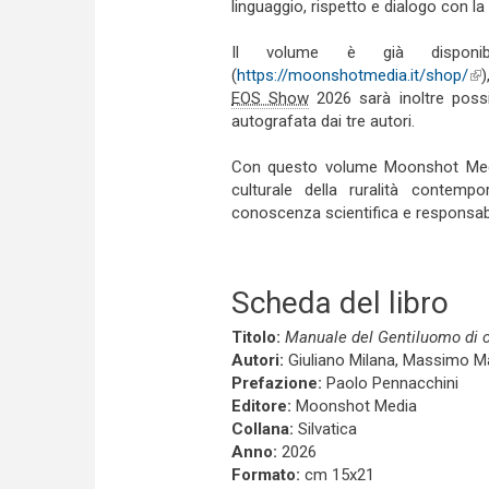
linguaggio, rispetto e dialogo con 
Il volume è già disponib
(
https://moonshotmedia.it/shop/
(li
)
EOS Show
2026 sarà inoltre possib
autografata dai tre autori.
Con questo volume Moonshot Media 
culturale della ruralità contem
conoscenza scientifica e responsabi
Scheda del libro
Titolo:
Manuale del Gentiluomo di ca
Autori:
Giuliano Milana, Massimo Ma
Prefazione:
Paolo Pennacchini
Editore:
Moonshot Media
Collana:
Silvatica
Anno:
2026
Formato:
cm 15x21