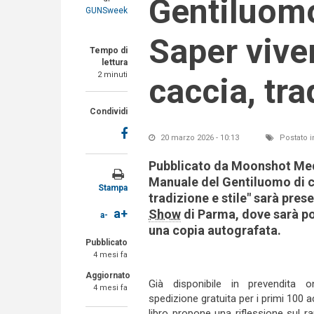
Gentiluom
GUNSweek
Saper viver
Tempo di
lettura
2 minuti
caccia, tra
Condividi
20 marzo 2026 - 10:13
Postato i
Pubblicato da Moonshot Media 
Manuale del Gentiluomo di c
Stampa
tradizione e stile" sarà pres
a+
Show
di Parma, dove sarà pos
a-
una copia autografata.
Pubblicato
4 mesi fa
Aggiornato
Già disponibile in prevendita o
4 mesi fa
spedizione gratuita per i primi 100 acq
libro propone una riflessione sul r