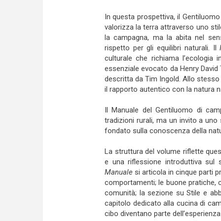
In questa prospettiva, il Gentiluo
valorizza la terra attraverso uno sti
la campagna, ma la abita nel sens
rispetto per gli equilibri naturali. Il
culturale che richiama l’ecologia 
essenziale evocato da Henry David T
descritta da Tim Ingold. Allo stess
il rapporto autentico con la natura n
Il Manuale del Gentiluomo di camp
tradizioni rurali, ma un invito a uno
fondato sulla conoscenza della natu
La struttura del volume riflette q
e una riflessione introduttiva su
Manuale
si articola in cinque parti p
comportamenti; le buone pratiche, ch
comunità; la sezione su Stile e abbi
capitolo dedicato alla cucina di cam
cibo diventano parte dell’esperienza 