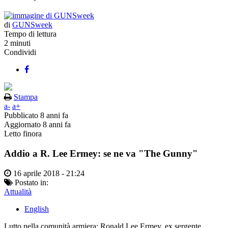
di
GUNSweek
Tempo di lettura
2 minuti
Condividi
Stampa
a-
a+
Pubblicato
8 anni fa
Aggiornato
8 anni fa
Letto finora
Addio a R. Lee Ermey: se ne va "The Gunny"
16 aprile 2018 - 21:24
Postato in:
Attualità
English
Lutto nella comunità armiera: Ronald Lee Ermey, ex sergente