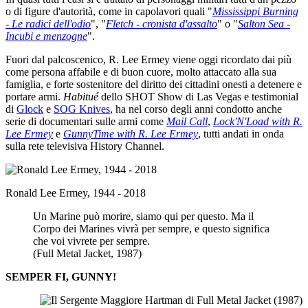
o di figure d'autorità, come in capolavori quali "
Mississippi Burning
- Le radici dell'odio
", "
Fletch - cronista d'assalto
" o "
Salton Sea -
Incubi e menzogne
".
Fuori dal palcoscenico, R. Lee Ermey viene oggi ricordato dai più
come persona affabile e di buon cuore, molto attaccato alla sua
famiglia, e forte sostenitore del diritto dei cittadini onesti a detenere e
portare armi.
Habitué
dello SHOT Show di Las Vegas e testimonial
di
Glock
e
SOG Knives
, ha nel corso degli anni condotto anche
serie di documentari sulle armi come
Mail Call
,
Lock'N'Load with R.
Lee Ermey
e
GunnyTime with R. Lee Ermey
, tutti andati in onda
sulla rete televisiva History Channel.
Ronald Lee Ermey, 1944 - 2018
Un Marine può morire, siamo qui per questo. Ma il
Corpo dei Marines vivrà per sempre, e questo significa
che voi vivrete per sempre.
(Full Metal Jacket, 1987)
SEMPER FI, GUNNY!