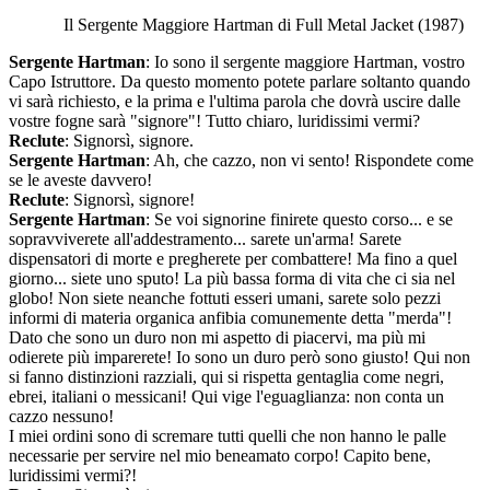
Il Sergente Maggiore Hartman di Full Metal Jacket (1987)
Sergente Hartman
: Io sono il sergente maggiore Hartman, vostro
Capo Istruttore. Da questo momento potete parlare soltanto quando
vi sarà richiesto, e la prima e l'ultima parola che dovrà uscire dalle
vostre fogne sarà "signore"! Tutto chiaro, luridissimi vermi?
Reclute
: Signorsì, signore.
Sergente Hartman
: Ah, che cazzo, non vi sento! Rispondete come
se le aveste davvero!
Reclute
: Signorsì, signore!
Sergente Hartman
: Se voi signorine finirete questo corso... e se
sopravviverete all'addestramento... sarete un'arma! Sarete
dispensatori di morte e pregherete per combattere! Ma fino a quel
giorno... siete uno sputo! La più bassa forma di vita che ci sia nel
globo! Non siete neanche fottuti esseri umani, sarete solo pezzi
informi di materia organica anfibia comunemente detta "merda"!
Dato che sono un duro non mi aspetto di piacervi, ma più mi
odierete più imparerete! Io sono un duro però sono giusto! Qui non
si fanno distinzioni razziali, qui si rispetta gentaglia come negri,
ebrei, italiani o messicani! Qui vige l'eguaglianza: non conta un
cazzo nessuno!
I miei ordini sono di scremare tutti quelli che non hanno le palle
necessarie per servire nel mio beneamato corpo! Capito bene,
luridissimi vermi?!