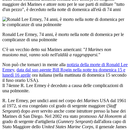
maggiore dei Marines e attore noto per le sue parti di militare "tutto
d'un pezzo", è deceduto nella notte di domenica all'età di 74 anni
Ronald Lee Ermey, 74 anni, è morto nella notte di domenica per le
complicanze di una polmonite
C'è un vecchio detto sui Marines americani: "
I Marines non
muoiono mai, vanno solo nell'aldilà a raggrupparsi.
"
Non può che tornarci in mente alla
notizia della morte di Ronald Lee
Ermey
,
data dal suo agente Bill Rogin nella notte tra domenica 15 e
lunedì 16 aprile
ora italiana (nella mattinata di domenica 15 secondo
il fuso orario USA).
Il 74enne R. Lee Ermey è deceduto a causa delle complicazioni di
una polmonite.
R. Lee Ermey, per undici anni nel corpo dei
Marines
USA dal 1961
al 1972, si era congedato col grado di sergente maggiore (
Staff
Sergeant
) dopo aver servito anche come istruttore presso la base dei
Marines di San Diego. Nel 2002 era stato promosso
Ad Honorem
al
grado di sergente d'artiglieria (
Gunnery Sergeant
) dall'allora capo di
Stato Maggiore dello
United States Marine Corps
, il generale James