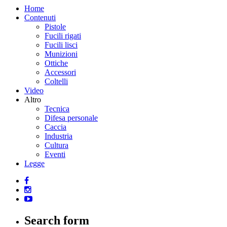
Home
Contenuti
Pistole
Fucili rigati
Fucili lisci
Munizioni
Ottiche
Accessori
Coltelli
Video
Altro
Tecnica
Difesa personale
Caccia
Industria
Cultura
Eventi
Legge
Search form