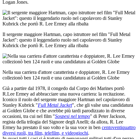
Logan Jones.
Il sergente maggiore Hartman, capo istruttore nel film "Full Metal
Jacket": questo il leggendario ruolo nel capolavoro di Stanley
Kubrick che portò R. Lee Ermey alla ribalta
Nella sua carriera d'attore caratterista e doppiatore, R. Lee Ermey
collezionò ben 124 ruoli e una candidatura ai Golden Globe
Già a partire dal 1978, il congedo dal Corpo dei Marines portò
R.Lee Ermey ad abbracciare una nuova carriera: la recitazione.
Iconico il ruolo del sergente maggiore Hartman nel capolavoro di
Stanley Kubrick "
Full Metal Jacket
", che gli valse una candidatura
ai Golden Globe e che avrebbe più tardi parodizzato in diverse
occasioni, tra cui nel film "
Sospesi nel tempo
" di Peter Jackson,
regista della trilogia del Signore degli Anelli; da allora, R. Lee
Ermey ha prestato il suo volto e la sua voce in ben
centoventiquattro
diversi ruoli, tra film, telefilm, e videogiochi
.
In quasi tutti i casi si è trattato di personaggi militari tutti d'un pezzo