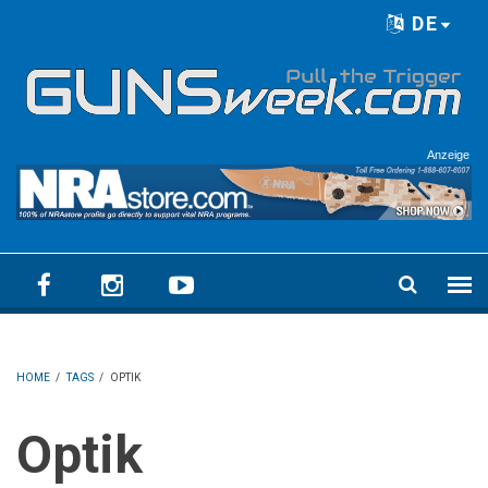
Skip to main content
DE
Language menu
Anzeige
HOME
/
TAGS
/
OPTIK
Optik