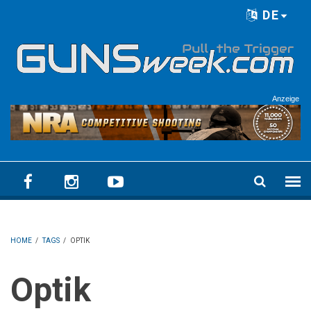
Skip to main content
DE
Language menu
Anzeige
HOME
/
TAGS
/
OPTIK
Optik