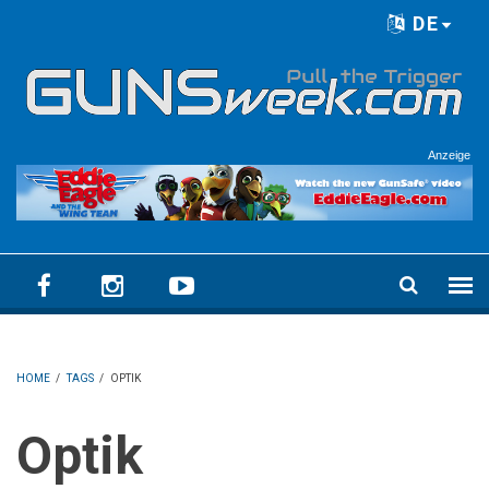
Skip to main content
DE
Language menu
Anzeige
HOME
/
TAGS
/
OPTIK
Optik