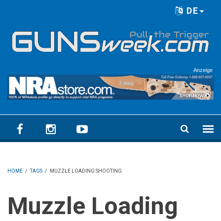
Skip to main content
DE
Language menu
Anzeige
HOME
/
TAGS
/
MUZZLE LOADING SHOOTING
Muzzle Loading