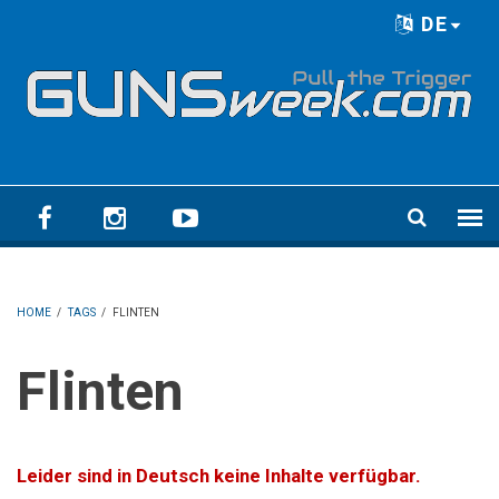
Skip to main content
DE
Language menu
HOME
/
TAGS
/
FLINTEN
Flinten
Leider sind in Deutsch keine Inhalte verfügbar.