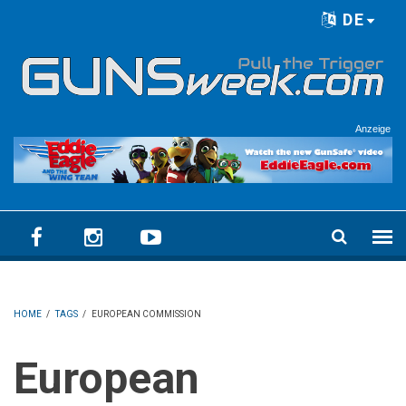
Skip to main content
DE
Language menu
Anzeige
HOME
/
TAGS
/
EUROPEAN COMMISSION
European