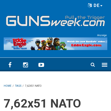
Skip to main content
DE
Language menu
Anzeige
HOME
/
TAGS
/
7,62X51 NATO
7,62x51 NATO