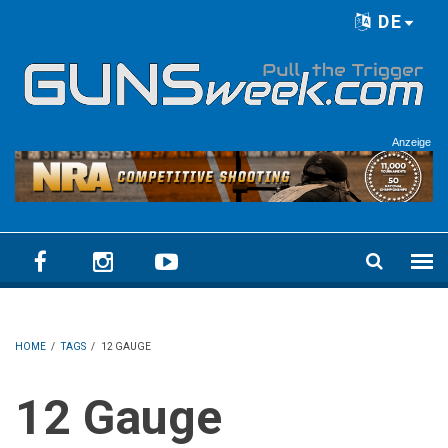
Skip to main content
DE
Language menu
Anzeige
HOME
/
TAGS
/
12 GAUGE
12 Gauge