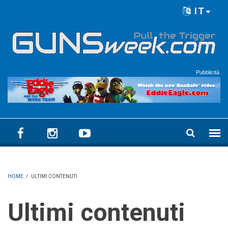
Skip to main content
IT
Language menu
Pubblicità
HOME
/
ULTIMI CONTENUTI
Ultimi contenuti