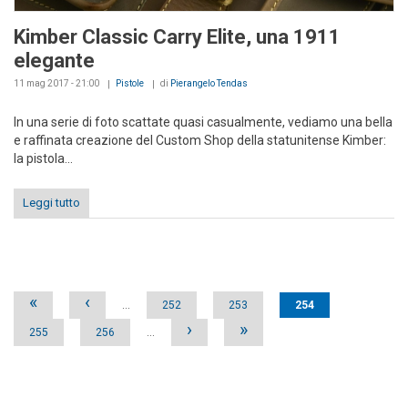
Kimber Classic Carry Elite, una 1911
elegante
11 mag 2017 - 21:00
Pistole
di
Pierangelo Tendas
In una serie di foto scattate quasi casualmente, vediamo una bella
e raffinata creazione del Custom Shop della statunitense Kimber:
la pistola...
Leggi tutto
Pages
«
‹
…
252
253
254
›
»
255
256
…