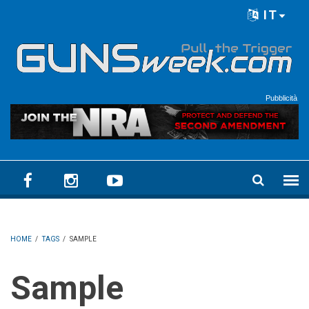
Skip to main content
IT
Language menu
Pubblicità
HOME
/
TAGS
/
SAMPLE
Sample