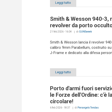
Leggi tutto
Smith & Wesson 940-3, 
revolver da porto occult
21 feb 2026 - 16:04
di
GUNSweek
Smith & Wesson lancia il revolver 940
calibro 9mm Parabellum, costruito su 
J-Frame e dedicato alla difesa perso
Leggi tutto
Porto d'armi fuori servizi
le Forze dell'Ordine: c'è l
circolare!
6 feb 2026 - 18:37
di
Pierangelo Tendas