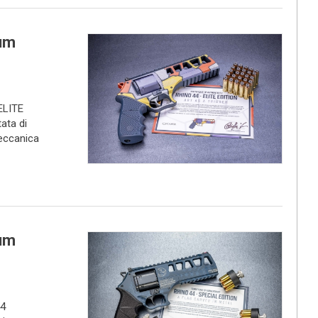
um
ELITE
tata di
eccanica
um
44