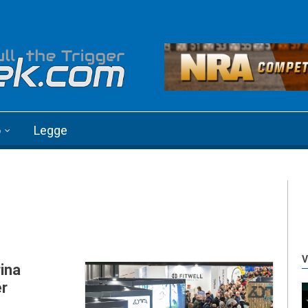
o
Legge
V
ina
er