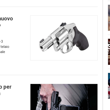
nuovo
o
-3
telaio
nale
o per
a