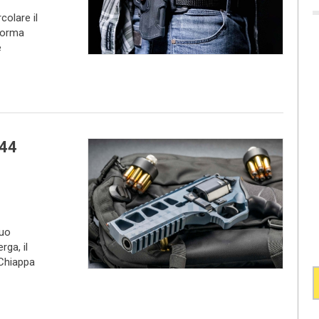
colare il
 norma
e
.44
suo
rga, il
 Chiappa