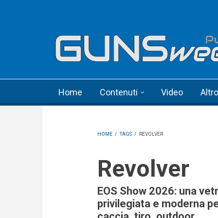
Skip to main content
Language menu
Home
Contenuti
Video
Altr
HOME
/
TAGS
/
REVOLVER
Revolver
EOS Show 2026: una vetr
privilegiata e moderna p
caccia, tiro, outdoor