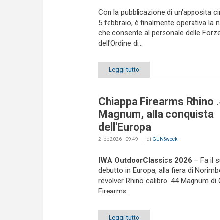
Con la pubblicazione di un'apposita cir
5 febbraio, è finalmente operativa la
che consente al personale delle Forz
dell'Ordine di...
Leggi tutto
Chiappa Firearms Rhino 
Magnum, alla conquista
dell'Europa
2 feb 2026 - 09:49
di
GUNSweek
IWA OutdoorClassics 2026
– Fa il 
debutto in Europa, alla fiera di Norimbe
revolver Rhino calibro .44 Magnum di
Firearms
Leggi tutto