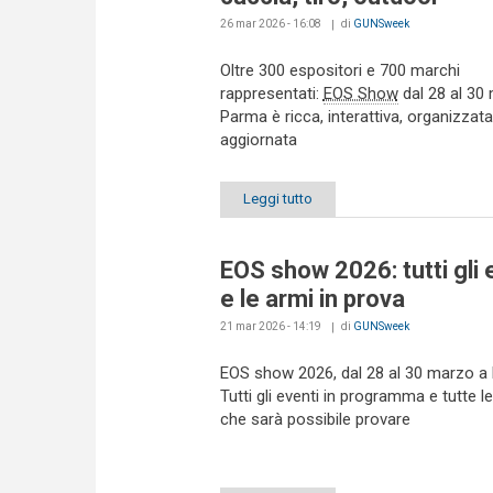
26 mar 2026 - 16:08
di
GUNSweek
Oltre 300 espositori e 700 marchi
rappresentati:
EOS Show
dal 28 al 30
Parma è ricca, interattiva, organizzata
aggiornata
Leggi tutto
EOS show 2026: tutti gli 
e le armi in prova
21 mar 2026 - 14:19
di
GUNSweek
EOS show 2026, dal 28 al 30 marzo a
Tutti gli eventi in programma e tutte l
che sarà possibile provare