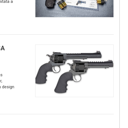
itata a
SA
ms
r,
n design