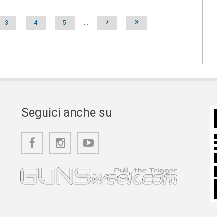
›
»
3
4
5
…
Seguici anche su