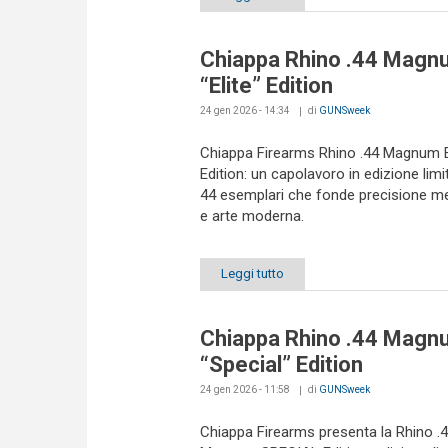
Chiappa Rhino .44 Magn
“Elite” Edition
24 gen 2026 - 14:34
di
GUNSweek
Chiappa Firearms Rhino .44 Magnum 
Edition: un capolavoro in edizione limi
44 esemplari che fonde precisione m
e arte moderna.
Leggi tutto
Chiappa Rhino .44 Magn
“Special” Edition
24 gen 2026 - 11:58
di
GUNSweek
Chiappa Firearms presenta la Rhino .