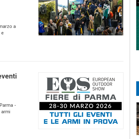
 marzo a
 e
eventi
 Parma -
e armi