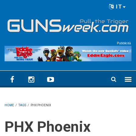
Skip to main content
IT
Language menu
Pubblicità
HOME
/
TAGS
/
PHX PHOENIX
PHX Phoenix