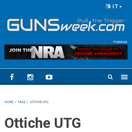
Skip to main content
IT
Language menu
Pubblicità
HOME
/
TAGS
/
OTTICHE UTG
Ottiche UTG