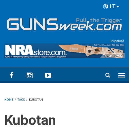
Skip to main content
IT
Language menu
Pubblicità
HOME
/
TAGS
/
KUBOTAN
Kubotan