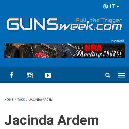
Skip to main content
IT
Language menu
Pubblicità
HOME
/
TAGS
/
JACINDA ARDEM
Jacinda Ardem