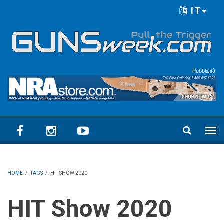
Skip to main content
IT
Language menu
Pubblicità
HOME
/
TAGS
/
HIT SHOW 2020
HIT Show 2020