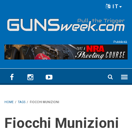
Skip to main content
IT
Language menu
Pubblicità
HOME
/
TAGS
/
FIOCCHI MUNIZIONI
Fiocchi Munizioni