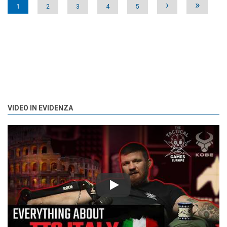
›
»
1
2
3
4
5
VIDEO IN EVIDENZA
Play