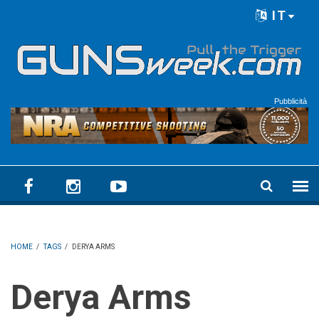
Skip to main content
IT
Language menu
Pubblicità
HOME
/
TAGS
/
DERYA ARMS
Derya Arms