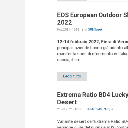
EOS European Outdoor 
2022
8 ott 2021 - 16:58
di
GUNSweek
12-14 febbraio 2022, Fiera di Vero
principali aziende hanno già aderito al
manifestazione di riferimento in Italia 
caccia, il tiro...
Leggi tutto
Extrema Ratio BD4 Luck
Desert
25 set 2021 - 10:36
di
Marco Dell'Acqua
Variante desert dell’Extrema Ratio BD
versione civile del pugnale BD2 Contra