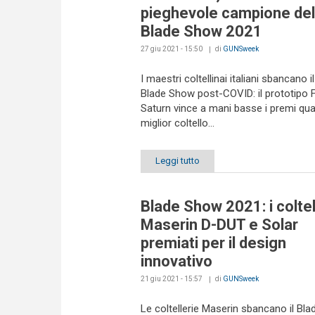
pieghevole campione del
Blade Show 2021
27 giu 2021 - 15:50
di
GUNSweek
I maestri coltellinai italiani sbancano i
Blade Show post-COVID: il prototipo 
Saturn vince a mani basse i premi qua
miglior coltello...
Leggi tutto
Blade Show 2021: i coltel
Maserin D-DUT e Solar
premiati per il design
innovativo
21 giu 2021 - 15:57
di
GUNSweek
Le coltellerie Maserin sbancano il Bl