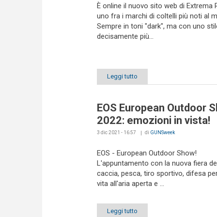
È online il nuovo sito web di Extrema R
uno fra i marchi di coltelli più noti al
Sempre in toni "dark", ma con uno stil
decisamente più...
Leggi tutto
EOS European Outdoor 
2022: emozioni in vista!
3 dic 2021 - 16:57
di
GUNSweek
EOS - European Outdoor Show!
L'appuntamento con la nuova fiera de
caccia, pesca, tiro sportivo, difesa pe
vita all'aria aperta e
...
Leggi tutto