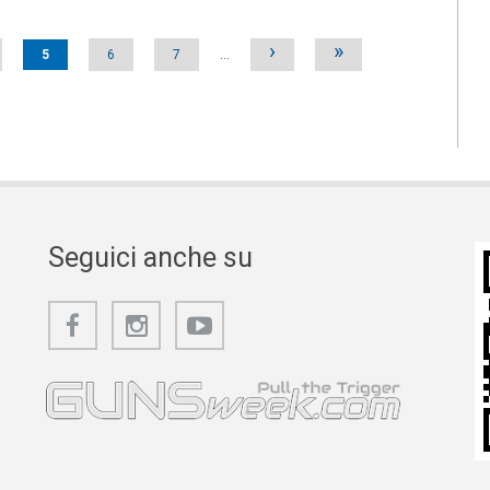
›
»
5
6
7
…
Seguici anche su