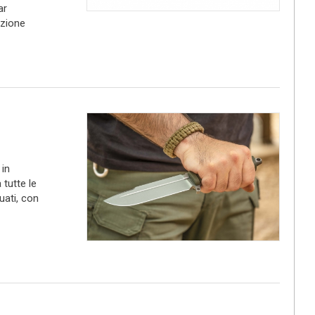
ar
azione
 in
tutte le
uati, con