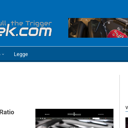
o
Legge
V
Ratio