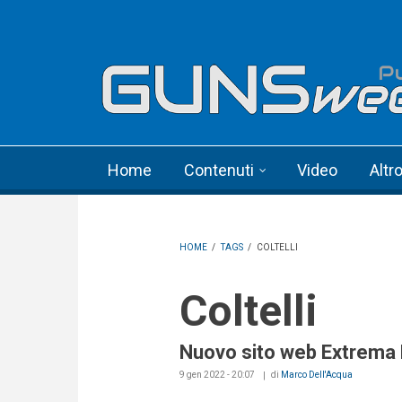
Skip to main content
Language menu
Home
Contenuti
Video
Altr
HOME
/
TAGS
/
COLTELLI
Coltelli
Nuovo sito web Extrema 
9 gen 2022 - 20:07
di
Marco Dell'Acqua