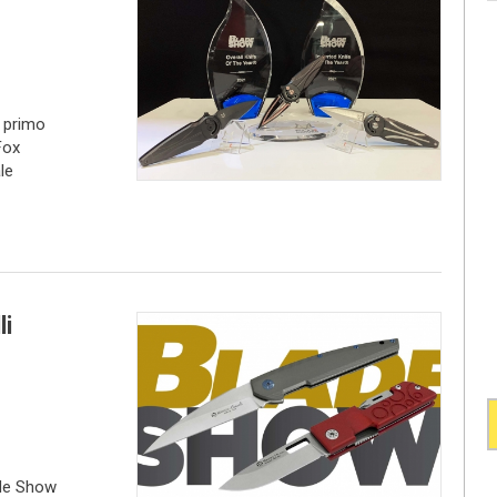
l primo
Fox
le
li
ade Show