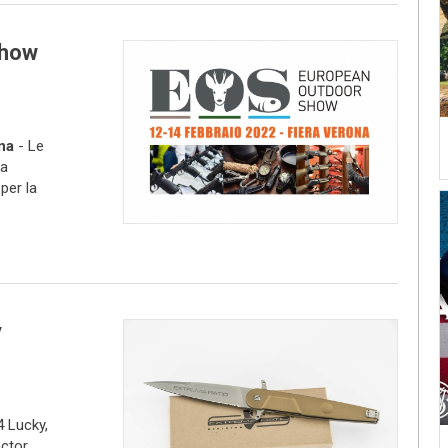
Show
na
- Le
la
per la
y
4 Lucky,
ctor,