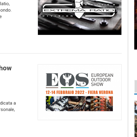
atio,
 mondo.
e
Show
dicata a
rsonale,