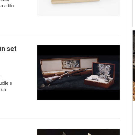
a a filo
un set
e
ucile e
, un