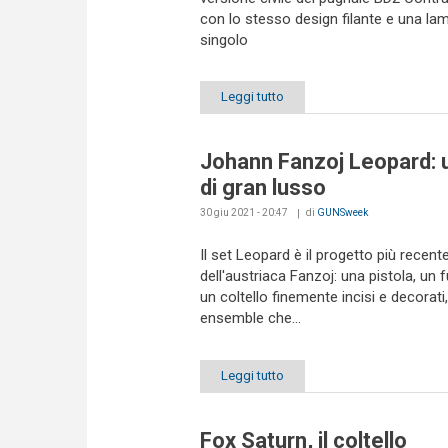
con lo stesso design filante e una lam
singolo
Leggi tutto
Johann Fanzoj Leopard: 
di gran lusso
30 giu 2021 - 20:47
di
GUNSweek
Il set Leopard è il progetto più recent
dell'austriaca Fanzoj: una pistola, un f
un coltello finemente incisi e decorati
ensemble che...
Leggi tutto
Fox Saturn, il coltello