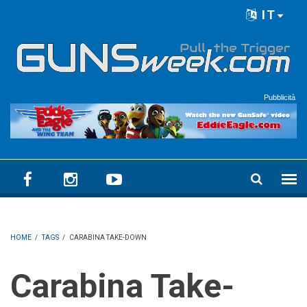
Skip to main content
IT
Language menu
Pubblicità
HOME
/
TAGS
/
CARABINA TAKE-DOWN
Carabina Take-