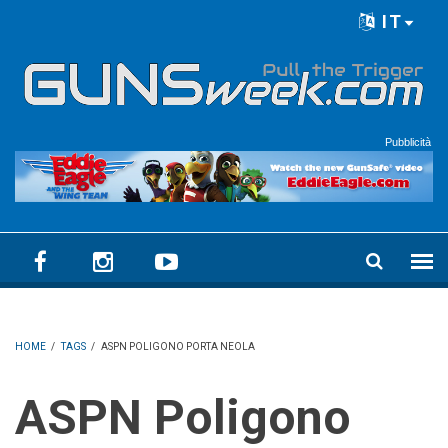
Skip to main content
IT
Language menu
Pubblicità
HOME
/
TAGS
/
ASPN POLIGONO PORTA NEOLA
ASPN Poligono