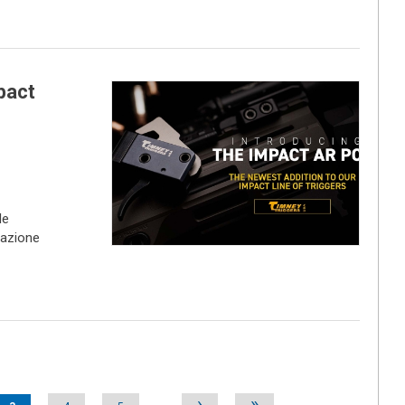
pact
le
tazione
›
»