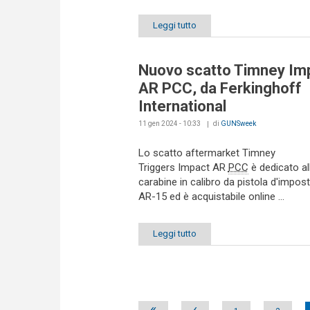
Leggi tutto
Nuovo scatto Timney Im
AR PCC, da Ferkinghoff
International
11 gen 2024 - 10:33
di
GUNSweek
Lo scatto aftermarket Timney
Triggers Impact AR
PCC
è dedicato al
carabine in calibro da pistola d'impos
AR-15 ed è acquistabile online ...
Leggi tutto
Pages
«
‹