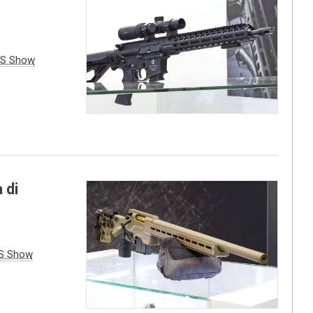
S Show
 di
S Show