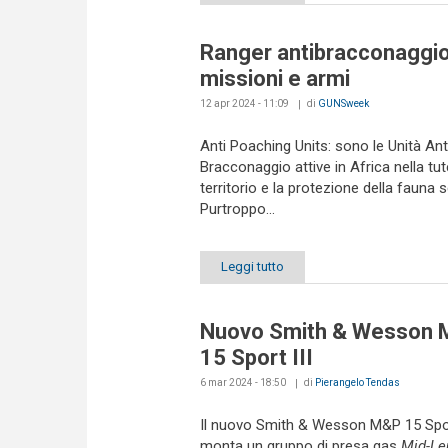
Ranger antibracconaggio
missioni e armi
12 apr 2024 - 11:09
di
GUNSweek
Anti Poaching Units: sono le Unità Ant
Bracconaggio attive in Africa nella tut
territorio e la protezione della fauna s
Purtroppo...
Leggi tutto
Nuovo Smith & Wesson
15 Sport III
6 mar 2024 - 18:50
di
Pierangelo Tendas
Il nuovo Smith & Wesson M&P 15 Spor
monta un gruppo di presa gas
Mid-Le