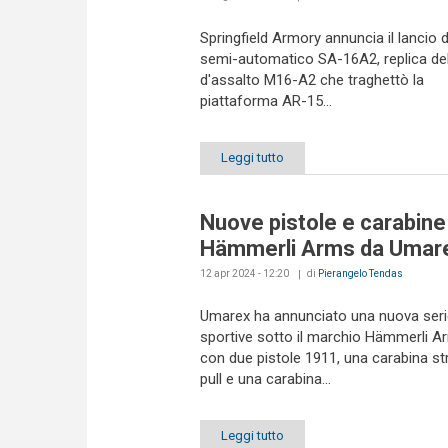
Springfield Armory annuncia il lancio d
semi-automatico SA-16A2, replica del
d'assalto M16-A2 che traghettò la
piattaforma AR-15...
Leggi tutto
Nuove pistole e carabine
Hämmerli Arms da Umar
12 apr 2024 - 12:20
di
Pierangelo Tendas
Umarex ha annunciato una nuova serie
sportive sotto il marchio Hämmerli A
con due pistole 1911, una carabina st
pull e una carabina...
Leggi tutto