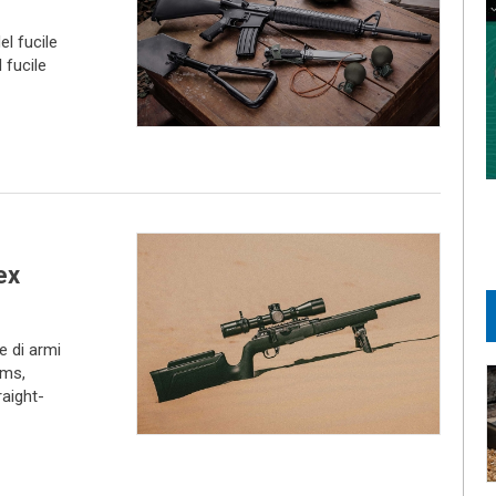
el fucile
 fucile
ex
 di armi
rms,
raight-