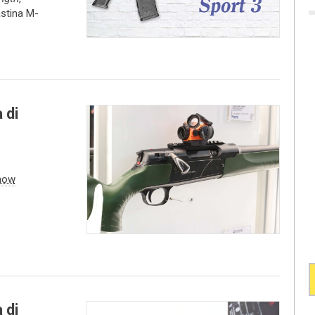
astina M-
 di
how
 di