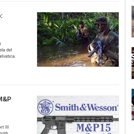
:
i
ela del
elvatica.
 M&P
t III
ngth
,