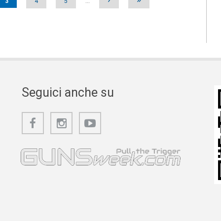
3
4
5
…
Seguici anche su