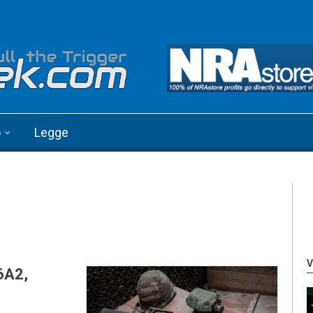
o
Legge
V
6A2,