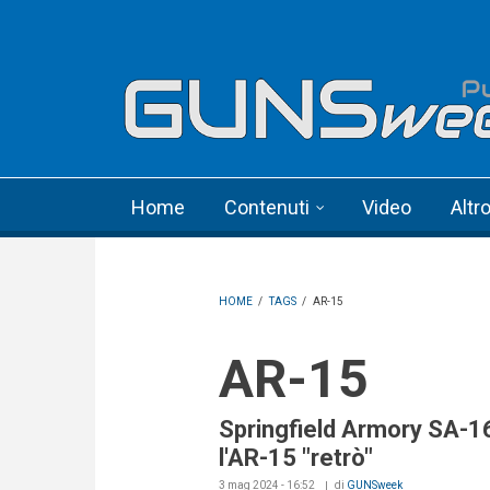
Skip to main content
Language menu
Home
Contenuti
Video
Altr
HOME
/
TAGS
/
AR-15
AR-15
Springfield Armory SA-1
l'AR-15 "retrò"
3 mag 2024 - 16:52
di
GUNSweek